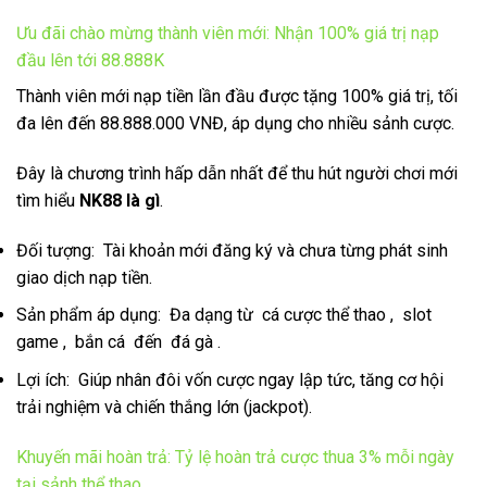
Ưu đãi chào mừng thành viên mới: Nhận 100% giá trị nạp
đầu lên tới 88.888K
Thành viên mới nạp tiền lần đầu được tặng 100% giá trị, tối
đa lên đến 88.888.000 VNĐ, áp dụng cho nhiều sảnh cược.
Đây là chương trình hấp dẫn nhất để thu hút người chơi mới
tìm hiểu
NK88 là gì
.
Đối tượng: Tài khoản mới đăng ký và chưa từng phát sinh
giao dịch nạp tiền.
Sản phẩm áp dụng: Đa dạng từ cá cược thể thao , slot
game , bắn cá đến đá gà .
Lợi ích: Giúp nhân đôi vốn cược ngay lập tức, tăng cơ hội
trải nghiệm và chiến thắng lớn (jackpot).
Khuyến mãi hoàn trả: Tỷ lệ hoàn trả cược thua 3% mỗi ngày
tại sảnh thể thao