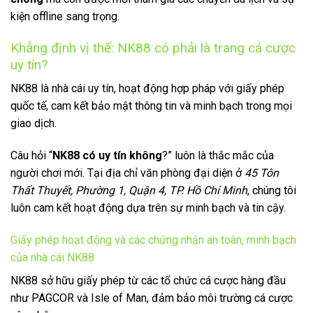
kiện offline sang trọng.
Khẳng định vị thế: NK88 có phải là trang cá cược
uy tín?
NK88 là nhà cái uy tín, hoạt động hợp pháp với giấy phép
quốc tế, cam kết bảo mật thông tin và minh bạch trong mọi
giao dịch.
Câu hỏi “
NK88 có uy tín không
?” luôn là thắc mắc của
người chơi mới. Tại địa chỉ văn phòng đại diện ở
45 Tôn
Thất Thuyết, Phường 1, Quận 4, TP. Hồ Chí Minh
, chúng tôi
luôn cam kết hoạt động dựa trên sự minh bạch và tin cậy.
Giấy phép hoạt động và các chứng nhận an toàn, minh bạch
của nhà cái NK88
NK88 sở hữu giấy phép từ các tổ chức cá cược hàng đầu
như PAGCOR và Isle of Man, đảm bảo môi trường cá cược