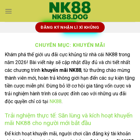
Skip
to
content
ĐĂNG KÝ NHẬN LÌ XÌ KHỦNG
CHUYÊN MỤC:
KHUYẾN MÃI
Khám phá thế giới ưu đãi cực khủng từ nhà cái NK88 trong
năm 2026! Bài viết này sẽ cập nhật đầy đủ và chi tiết nhất
các chương trình
khuyến mãi NK88
, từ thưởng chào mừng
thành viên mới, hoàn trả không giới hạn đến các sự kiện tặng
tiền cược miễn phí. Đừng bỏ lỡ cơ hội gia tăng vốn cược và
trải nghiệm hành trình cá cược đỉnh cao với những ưu đãi
độc quyền chỉ có tại
NK88
.
Trải nghiệm thực tế: Săn lùng và kích hoạt khuyến
mãi NK88 cho người mới bắt đầu
Để kích hoạt khuyến mãi, người chơi cần đăng ký tài khoản