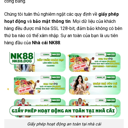
công bằng.
Chúng tôi tuân thủ nghiêm ngặt các quy định về
giấy phép
hoạt động
và
bảo mật thông tin
. Mọi dữ liệu của khách
hàng đều được mã hóa SSL 128-bit, đảm bảo không có bên
thứ ba nào có thể xâm nhập. Sự an toàn của bạn là ưu tiên
hàng đầu của
Nhà cái NK88
.
Giấy phép hoạt động an toàn tại nhà cái