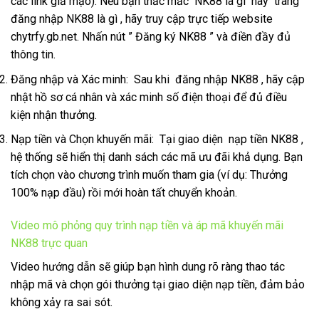
các link giả mạo). Nếu bạn thắc mắc NK88 là gì hay trang
đăng nhập NK88 là gì , hãy truy cập trực tiếp website
chytrfy.gb.net. Nhấn nút ” Đăng ký NK88 ” và điền đầy đủ
thông tin.
Đăng nhập và Xác minh: Sau khi đăng nhập NK88 , hãy cập
nhật hồ sơ cá nhân và xác minh số điện thoại để đủ điều
kiện nhận thưởng.
Nạp tiền và Chọn khuyến mãi: Tại giao diện nạp tiền NK88 ,
hệ thống sẽ hiển thị danh sách các mã ưu đãi khả dụng. Bạn
tích chọn vào chương trình muốn tham gia (ví dụ: Thưởng
100% nạp đầu) rồi mới hoàn tất chuyển khoản.
Video mô phỏng quy trình nạp tiền và áp mã khuyến mãi
NK88 trực quan
Video hướng dẫn sẽ giúp bạn hình dung rõ ràng thao tác
nhập mã và chọn gói thưởng tại giao diện nạp tiền, đảm bảo
không xảy ra sai sót.