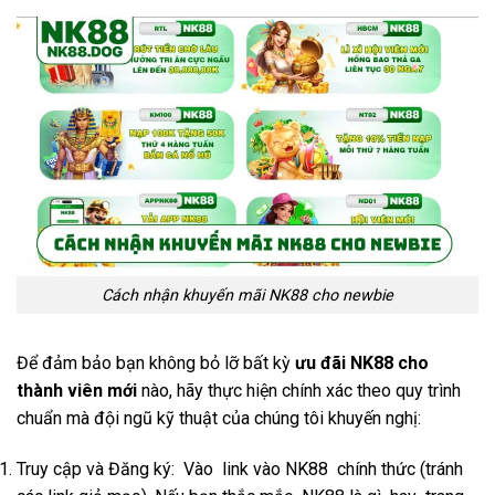
Cách nhận khuyến mãi NK88 cho newbie
Để đảm bảo bạn không bỏ lỡ bất kỳ
ưu đãi NK88 cho
thành viên mới
nào, hãy thực hiện chính xác theo quy trình
chuẩn mà đội ngũ kỹ thuật của chúng tôi khuyến nghị:
Truy cập và Đăng ký: Vào link vào NK88 chính thức (tránh