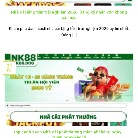
Nhà cái tặng tiền trải nghiệm 2026: Đăng ký nhận vốn không
cần nạp
Khám phá danh sách nhà cái tặng tiền trải nghiệm 2026 uy tín nhất.
Đăng [...]
31
Th1
Top danh sách Nhà cái phát thưởng miễn phí hằng ngày –
Nhận ngay kẻo lỡ