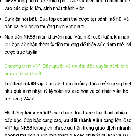
NK88 tặng tiền cược miễn phí: Các sự kiện ngẫu nhiên hoặc
vào các dịp lễ lớn, sinh nhật thành viên.
Sự kiện nổi bật: Đua top doanh thu cược tại sảnh nổ hũ và
bắn cá với phần thưởng hiện vật giá trị.
Nạp tiền NK88 nhận khuyến mãi: Vào mỗi cuối tuần, khi nạp
lại, bạn sẽ nhận thêm % tiền thưởng để thỏa sức đam mê cá
cược trực tuyến .
Chương trình VIP: Đặc quyền và ưu đãi độc quyền dành cho
hội viên thân thiết
Trở thành
nk88 vip
, bạn sẽ được hưởng đặc quyền riêng biệt
như quà sinh nhật, tỷ lệ hoàn trả cao hơn và có nhân viên hỗ
trợ riêng 24/7.
Hệ thống
hội viên VIP
của chúng tôi được chia thành nhiều
cấp bậc. Cấp bậc càng cao,
ưu đãi thành viên
càng lớn. Các
VIP tại NK88 không chỉ được ưu tiên trong
giao dịch nhanh
chóng
mà còn được mời tham gia các chuyến du lịch và sự