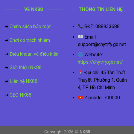
VỀ NK88
THÔNG TIN LIÊN HỆ
➜
Chính sách bảo mật
SĐT: 088933688
Email:
➜
Chơi có trách nhiệm
support@chytrfy.gb.net
➜
Điều khoản và điều kiện
Website:
https://chytrfy.gb.net/
➜
Giới thiệu NK88
Địa chỉ: 45 Tôn Thất
Thuyết, Phường 1, Quận
➜
Liên hệ NK88
4, TP. Hồ Chí Minh
➜
CEO NK88
Zipcode: 700000
Copyright 2026 ©
NK88