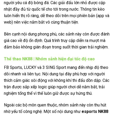
người yêu cá độ bóng đá. Các giải đấu lớn nhỏ được cập
nhật đầy đủ từ quốc tế cho tới trong nước. Thông tin kèo
luôn hiển thị rõ ràng, dễ theo dõi trên mọi phiên bản (app và
web) nên việc nắm bắt vô cùng thuận tiện.
Bên cạnh nội dung phong phú, các sảnh này còn được đánh
giá cao về độ ổn định. Quá trình truy cập diễn ra mượt mà
đảm bảo không gián đoạn trong suốt thời gian trải nghiệm.
Thể thao NK88 | Nhóm sảnh hiện đại tốc độ cao
FB Sports, LUCKY và 3 SING Sport mang đến nhịp độ theo
dõi nhanh và liên tục. Nội dung tại đây phù hợp với người
thích cảm giác sôi động với không khí thi đấu dồn dập. Các
trận được sắp xếp logic giúp người chơi dễ nắm bắt, trải
nghiệm tổng thể vì thế luôn giữ được sự hứng thú.
Ngoài các bộ môn quen thuộc, nhóm sảnh này còn thu hút
nhờ yếu tố công nghệ. Một số nội dung như
esports NK88