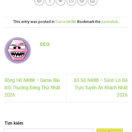
This entry was posted in
Game NK88
. Bookmark the
permalink
.
SEO
Rồng Hổ NK88 – Game Bài
Xổ Số NK88 – Sảnh Lô Đề
Đổi Thưởng Đáng Thử Nhất
Trực Tuyến Ăn Khách Nhất
2026
2026
Tìm kiếm