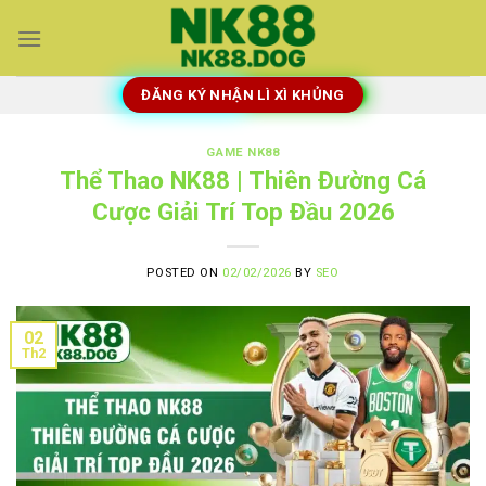
Skip
to
content
ĐĂNG KÝ NHẬN LÌ XÌ KHỦNG
GAME NK88
Thể Thao NK88 | Thiên Đường Cá
Cược Giải Trí Top Đầu 2026
POSTED ON
02/02/2026
BY
SEO
02
Th2