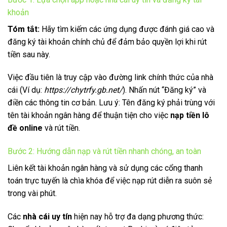
khoản
Tóm tắt:
Hãy tìm kiếm các ứng dụng được đánh giá cao và
đăng ký tài khoản chính chủ để đảm bảo quyền lợi khi rút
tiền sau này.
Việc đầu tiên là truy cập vào đường link chính thức của nhà
cái (Ví dụ:
https://chytrfy.gb.net/
). Nhấn nút “Đăng ký” và
điền các thông tin cơ bản. Lưu ý: Tên đăng ký phải trùng với
tên tài khoản ngân hàng để thuận tiện cho việc
nạp tiền lô
đề online
và rút tiền.
Bước 2: Hướng dẫn nạp và rút tiền nhanh chóng, an toàn
Liên kết tài khoản ngân hàng và sử dụng các cổng thanh
toán trực tuyến là chìa khóa để việc nạp rút diễn ra suôn sẻ
trong vài phút.
Các
nhà cái uy tín
hiện nay hỗ trợ đa dạng phương thức: