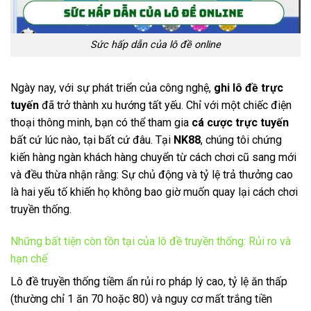
Sức hấp dẫn của lô đề online
Ngày nay, với sự phát triển của công nghệ,
ghi lô đề trực
tuyến
đã trở thành xu hướng tất yếu. Chỉ với một chiếc điện
thoại thông minh, bạn có thể tham gia
cá cược trực tuyến
bất cứ lúc nào, tại bất cứ đâu. Tại
NK88
, chúng tôi chứng
kiến hàng ngàn khách hàng chuyển từ cách chơi cũ sang mới
và đều thừa nhận rằng: Sự chủ động và tỷ lệ trả thưởng cao
là hai yếu tố khiến họ không bao giờ muốn quay lại cách chơi
truyền thống.
Những bất tiện còn tồn tại của lô đề truyền thống: Rủi ro và
hạn chế
Lô đề truyền thống tiềm ẩn rủi ro pháp lý cao, tỷ lệ ăn thấp
(thường chỉ 1 ăn 70 hoặc 80) và nguy cơ mất trắng tiền