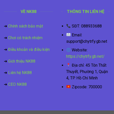
VỀ NK88
THÔNG TIN LIÊN HỆ
➜
Chính sách bảo mật
SĐT: 088933688
Email:
➜
Chơi có trách nhiệm
support@chytrfy.gb.net
➜
Điều khoản và điều kiện
Website:
https://chytrfy.gb.net/
➜
Giới thiệu NK88
Địa chỉ: 45 Tôn Thất
Thuyết, Phường 1, Quận
➜
Liên hệ NK88
4, TP. Hồ Chí Minh
➜
CEO NK88
Zipcode: 700000