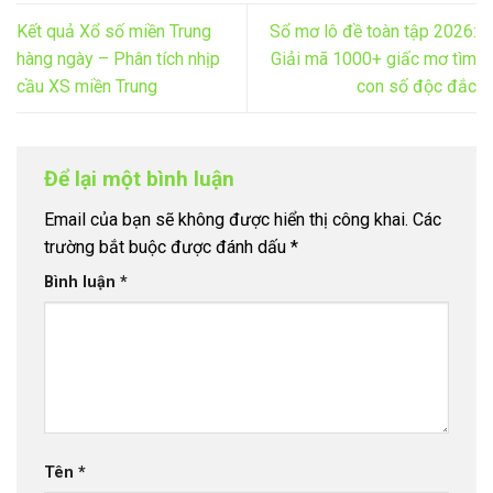
Kết quả Xổ số miền Trung
Sổ mơ lô đề toàn tập 2026:
hàng ngày – Phân tích nhịp
Giải mã 1000+ giấc mơ tìm
cầu XS miền Trung
con số độc đắc
Để lại một bình luận
Email của bạn sẽ không được hiển thị công khai.
Các
trường bắt buộc được đánh dấu
*
Bình luận
*
Tên
*