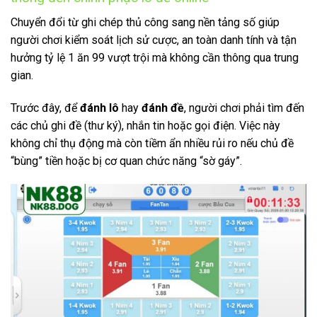
Chuyển đổi từ ghi chép thủ công sang nền tảng số giúp
người chơi kiểm soát lịch sử cược, an toàn danh tính và tận
hưởng tỷ lệ 1 ăn 99 vượt trội mà không cần thông qua trung
gian.
Trước đây, để
đánh lô
hay
đánh đề
, người chơi phải tìm đến
các chủ ghi đề (thư ký), nhắn tin hoặc gọi điện. Việc này
không chỉ thụ động mà còn tiềm ẩn nhiều rủi ro nếu chủ đề
“bùng” tiền hoặc bị cơ quan chức năng “sờ gáy”.