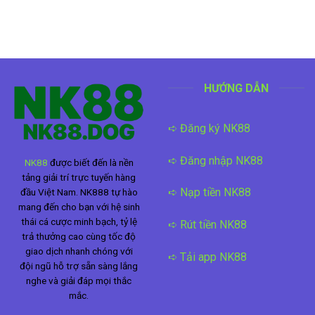
HƯỚNG DẪN
➪ Đăng ký NK88
➪ Đăng nhập NK88
NK88
được biết đến là nền
tảng giải trí trực tuyến hàng
➪ Nạp tiền NK88
đầu Việt Nam. NK888 tự hào
mang đến cho bạn với hệ sinh
thái cá cược minh bạch, tỷ lệ
➪ Rút tiền NK88
trả thưởng cao cùng tốc độ
giao dịch nhanh chóng với
➪ Tải app NK88
đội ngũ hỗ trợ sẵn sàng lắng
nghe và giải đáp mọi thắc
mắc.