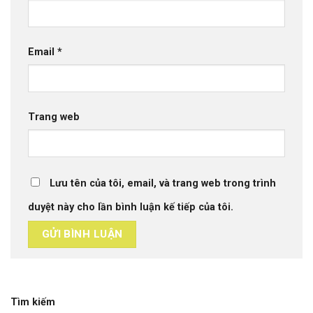
Email
*
Trang web
Lưu tên của tôi, email, và trang web trong trình
duyệt này cho lần bình luận kế tiếp của tôi.
Tìm kiếm