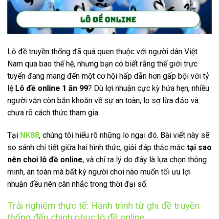
Lô đề truyền thống đã quá quen thuộc với người dân Việt
Nam qua bao thế hệ, nhưng bạn có biết rằng thế giới trực
tuyến đang mang đến một cơ hội hấp dẫn hơn gấp bội với tỷ
lệ
Lô đề online 1 ăn 99
? Dù lợi nhuận cực kỳ hứa hẹn, nhiều
người vẫn còn băn khoăn về sự an toàn, lo sợ lừa đảo và
chưa rõ cách thức tham gia.
Tại
NK88
, chúng tôi hiểu rõ những lo ngại đó. Bài viết này sẽ
so sánh chi tiết giữa hai hình thức, giải đáp thắc mắc
tại sao
nên chơi lô đề online
, và chỉ ra lý do đây là lựa chọn thông
minh, an toàn mà bất kỳ người chơi nào muốn tối ưu lợi
nhuận đều nên cân nhắc trong thời đại số.
Trải nghiệm thực tế: Hành trình từ ghi đề truyền
thống đến chinh phục lô đề online