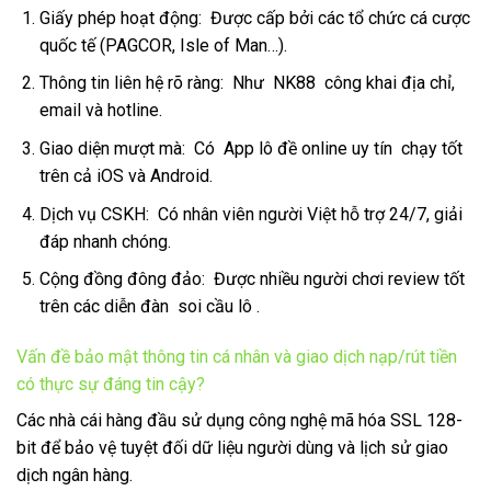
Giấy phép hoạt động: Được cấp bởi các tổ chức cá cược
quốc tế (PAGCOR, Isle of Man…).
Thông tin liên hệ rõ ràng: Như NK88 công khai địa chỉ,
email và hotline.
Giao diện mượt mà: Có App lô đề online uy tín chạy tốt
trên cả iOS và Android.
Dịch vụ CSKH: Có nhân viên người Việt hỗ trợ 24/7, giải
đáp nhanh chóng.
Cộng đồng đông đảo: Được nhiều người chơi review tốt
trên các diễn đàn soi cầu lô .
Vấn đề bảo mật thông tin cá nhân và giao dịch nạp/rút tiền
có thực sự đáng tin cậy?
Các nhà cái hàng đầu sử dụng công nghệ mã hóa SSL 128-
bit để bảo vệ tuyệt đối dữ liệu người dùng và lịch sử giao
dịch ngân hàng.