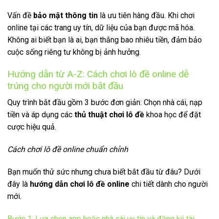
Vấn đề
bảo mật thông tin
là ưu tiên hàng đầu. Khi chơi
online tại các trang uy tín, dữ liệu của bạn được mã hóa.
Không ai biết bạn là ai, bạn thắng bao nhiêu tiền, đảm bảo
cuộc sống riêng tư không bị ảnh hưởng.
Hướng dẫn từ A-Z: Cách chơi lô đề online dễ
trúng cho người mới bắt đầu
Quy trình bắt đầu gồm 3 bước đơn giản: Chọn nhà cái, nạp
tiền và áp dụng các
thủ thuật chơi lô đề
khoa học để đặt
cược hiệu quả.
Cách chơi lô đề online chuẩn chỉnh
Bạn muốn thử sức nhưng chưa biết bắt đầu từ đâu? Dưới
đây là
hướng dẫn chơi lô đề online
chi tiết dành cho người
mới.
Bước 1: Lựa chọn app hoặc nhà cái uy tín và đăng ký tài