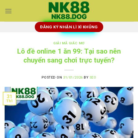
Skip
to
content
ĐĂNG KÝ NHẬN LÌ XÌ KHỦNG
GIẢI MÃ GIẤC MƠ
Lô đề online 1 ăn 99: Tại sao nên
chuyển sang chơi trực tuyến?
POSTED ON
31/01/2026
BY
SEO
31
Th1