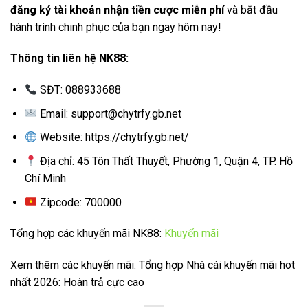
đăng ký tài khoản nhận tiền cược miễn phí
và bắt đầu
hành trình chinh phục của bạn ngay hôm nay!
Thông tin liên hệ NK88:
SĐT: 088933688
Email:
support@chytrfy.gb.net
Website: https://chytrfy.gb.net/
Địa chỉ: 45 Tôn Thất Thuyết, Phường 1, Quận 4, TP. Hồ
Chí Minh
Zipcode: 700000
Tổng hợp các khuyến mãi NK88:
Khuyến mãi
Xem thêm các khuyến mãi:
Tổng hợp Nhà cái khuyến mãi hot
nhất 2026: Hoàn trả cực cao