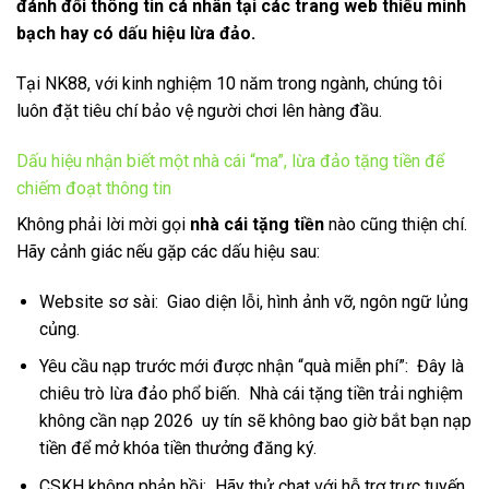
đánh đổi thông tin cá nhân tại các trang web thiếu minh
bạch hay có dấu hiệu lừa đảo.
Tại NK88, với kinh nghiệm 10 năm trong ngành, chúng tôi
luôn đặt tiêu chí bảo vệ người chơi lên hàng đầu.
Dấu hiệu nhận biết một nhà cái “ma”, lừa đảo tặng tiền để
chiếm đoạt thông tin
Không phải lời mời gọi
nhà cái tặng tiền
nào cũng thiện chí.
Hãy cảnh giác nếu gặp các dấu hiệu sau:
Website sơ sài: Giao diện lỗi, hình ảnh vỡ, ngôn ngữ lủng
củng.
Yêu cầu nạp trước mới được nhận “quà miễn phí”: Đây là
chiêu trò lừa đảo phổ biến. Nhà cái tặng tiền trải nghiệm
không cần nạp 2026 uy tín sẽ không bao giờ bắt bạn nạp
tiền để mở khóa tiền thưởng đăng ký.
CSKH không phản hồi: Hãy thử chat với hỗ trợ trực tuyến,