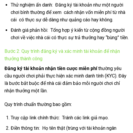
Thử nghiệm ẩn danh: Đăng ký tài khoản như một người
chơi bình thường để xem cách nhận vốn miễn phí từ nhà
cái có thực sự dễ dàng như quảng cáo hay không.
Đánh giá phản hồi: Tổng hợp ý kiến từ cộng đồng người
chơi về việc nhà cái có thực sự trả thưởng hay “bùng” tiền.
Bước 2: Quy trình đăng ký và xác minh tài khoản để nhận
thưởng thành công
Đăng ký tài khoản nhận tiền cược miễn phí
thường yêu
cầu người chơi phải thực hiện xác minh danh tính (KYC). Đây
là bước bắt buộc để nhà cái đảm bảo mỗi người chơi chỉ
nhận thưởng một lần.
Quy trình chuẩn thường bao gồm:
Truy cập link chính thức: Tránh các link giả mạo.
Điền thông tin: Họ tên thật (trùng với tài khoản ngân