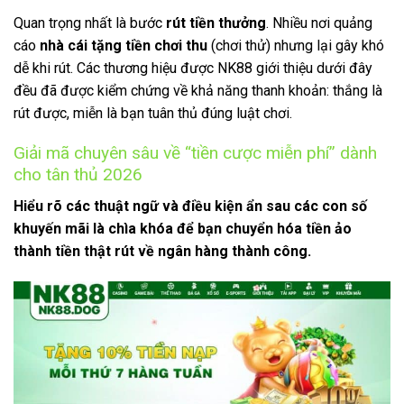
Quan trọng nhất là bước
rút tiền thưởng
. Nhiều nơi quảng
cáo
nhà cái tặng tiền chơi thu
(chơi thử) nhưng lại gây khó
dễ khi rút. Các thương hiệu được NK88 giới thiệu dưới đây
đều đã được kiểm chứng về khả năng thanh khoản: thắng là
rút được, miễn là bạn tuân thủ đúng luật chơi.
Giải mã chuyên sâu về “tiền cược miễn phí” dành
cho tân thủ 2026
Hiểu rõ các thuật ngữ và điều kiện ẩn sau các con số
khuyến mãi là chìa khóa để bạn chuyển hóa tiền ảo
thành tiền thật rút về ngân hàng thành công.