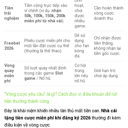
Linh
Tiền cộng trực tiếp vào
hoạt,
Tiền
Cần hoàn thành
ví chính (ví dụ:
nhận
chơi
trải
vòng cược
50k, 100k, 150k, 200k
được
nghiệm
doanh thu.
miễn phí từ nhà cái
).
nhiều
game.
Dễ sử
Chỉ nhận được
Phiếu cược miễn phí cho
dụng
Freebet
tiền thắng,
một lần đặt cược cụ thể
cho fan
2026
không nhận lại
(thường là thể thao).
bóng
tiền gốc cược.
đá.
Vòng
Cơ hội
Số lượt quay nhất định
quay
trúng
Giới hạn trò
trong các game
Slot
miễn
lớn nếu
chơi áp dụng.
game
/ Nổ hũ.
phí
nổ hũ.
“Vòng cược yêu cầu” là gì? Cách đọc vị điều khoản để rút
tiền thưởng thành công
Đây là khái niệm khiến nhiều tân thủ mất tiền oan.
Nhà cái
tặng tiền cược miễn phí khi đăng ký 2026
thường đi kèm
điều kiện về vòng cược.