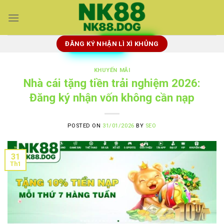
Skip
to
content
ĐĂNG KÝ NHẬN LÌ XÌ KHỦNG
KHUYẾN MÃI
Nhà cái tặng tiền trải nghiệm 2026:
Đăng ký nhận vốn không cần nạp
POSTED ON
31/01/2026
BY
SEO
31
Th1