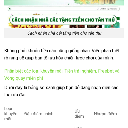
Cách nhận nhà cái tặng tiền cho tân thủ
Không phải khoản tiền nào cũng giống nhau. Việc phân biệt
rõ ràng sẽ giúp bạn tối ưu hóa chiến lược chơi của mình.
Phân biệt các loại khuyến mãi: Tiền trải nghiệm, Freebet và
Vòng quay miễn phí
Dưới đây là bảng so sánh giúp bạn dễ dàng nhận diện các
loại ưu đãi:
Loại
Ưu
khuyến
Đặc điểm chính
Nhược điểm
điểm
mãi