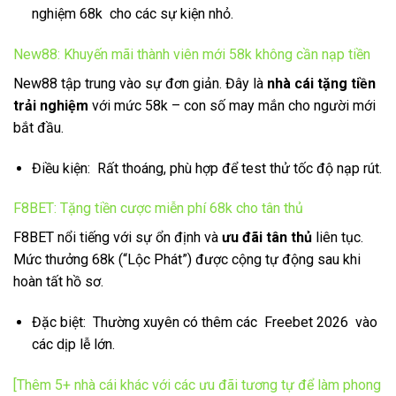
nghiệm 68k cho các sự kiện nhỏ.
New88: Khuyến mãi thành viên mới 58k không cần nạp tiền
New88 tập trung vào sự đơn giản. Đây là
nhà cái tặng tiền
trải nghiệm
với mức 58k – con số may mắn cho người mới
bắt đầu.
Điều kiện: Rất thoáng, phù hợp để test thử tốc độ nạp rút.
F8BET: Tặng tiền cược miễn phí 68k cho tân thủ
F8BET nổi tiếng với sự ổn định và
ưu đãi tân thủ
liên tục.
Mức thưởng 68k (“Lộc Phát”) được cộng tự động sau khi
hoàn tất hồ sơ.
Đặc biệt: Thường xuyên có thêm các Freebet 2026 vào
các dịp lễ lớn.
[Thêm 5+ nhà cái khác với các ưu đãi tương tự để làm phong