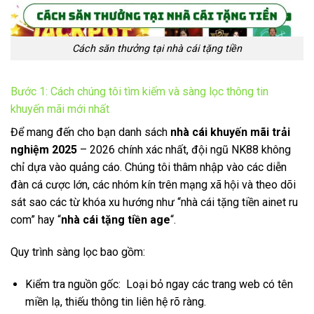
Cách săn thưởng tại nhà cái tặng tiền
Bước 1: Cách chúng tôi tìm kiếm và sàng lọc thông tin
khuyến mãi mới nhất
Để mang đến cho bạn danh sách
nhà cái khuyến mãi trải
nghiệm 2025
– 2026 chính xác nhất, đội ngũ NK88 không
chỉ dựa vào quảng cáo. Chúng tôi thâm nhập vào các diễn
đàn cá cược lớn, các nhóm kín trên mạng xã hội và theo dõi
sát sao các từ khóa xu hướng như “nhà cái tặng tiền ainet ru
com” hay “
nhà cái tặng tiền age
“.
Quy trình sàng lọc bao gồm:
Kiểm tra nguồn gốc: Loại bỏ ngay các trang web có tên
miền lạ, thiếu thông tin liên hệ rõ ràng.