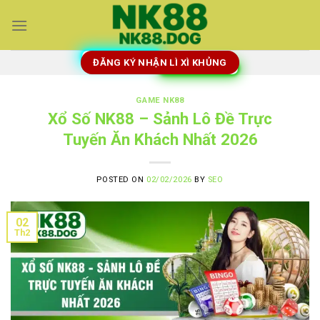
Skip
to
content
ĐĂNG KÝ NHẬN LÌ XÌ KHỦNG
GAME NK88
Xổ Số NK88 – Sảnh Lô Đề Trực
Tuyến Ăn Khách Nhất 2026
POSTED ON
02/02/2026
BY
SEO
02
Th2