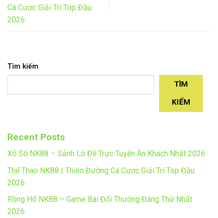
Cá Cược Giải Trí Top Đầu
2026
Tìm kiếm
TÌM
KIẾM
Recent Posts
Xổ Số NK88 – Sảnh Lô Đề Trực Tuyến Ăn Khách Nhất 2026
Thể Thao NK88 | Thiên Đường Cá Cược Giải Trí Top Đầu
2026
Rồng Hổ NK88 – Game Bài Đổi Thưởng Đáng Thử Nhất
2026