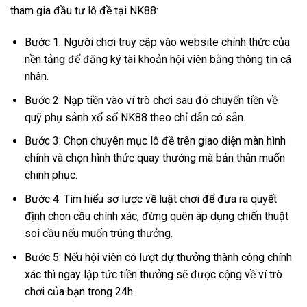
tham gia đầu tư lô đề tại NK88:
Bước 1: Người chơi truy cập vào website chính thức của
nền tảng để đăng ký tài khoản hội viên bằng thông tin cá
nhân.
Bước 2: Nạp tiền vào ví trò chơi sau đó chuyển tiền về
quỹ phụ sảnh xổ số NK88 theo chỉ dẫn có sẵn.
Bước 3: Chọn chuyên mục lô đề trên giao diện màn hình
chính và chọn hình thức quay thưởng mà bản thân muốn
chinh phục.
Bước 4: Tìm hiểu sơ lược về luật chơi để đưa ra quyết
định chọn cầu chính xác, đừng quên áp dụng chiến thuật
soi cầu nếu muốn trúng thưởng.
Bước 5: Nếu hội viên có lượt dự thưởng thành công chính
xác thì ngay lập tức tiền thưởng sẽ được cộng về ví trò
chơi của bạn trong 24h.