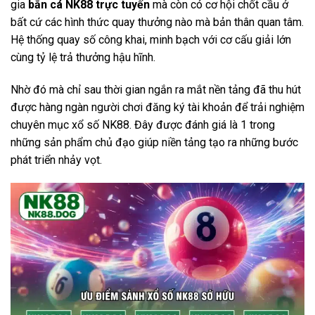
gia
bắn cá NK88 trực tuyến
mà còn có cơ hội chốt cầu ở
bất cứ các hình thức quay thưởng nào mà bản thân quan tâm.
Hệ thống quay số công khai, minh bạch với cơ cấu giải lớn
cùng tỷ lệ trả thưởng hậu hĩnh.
Nhờ đó mà chỉ sau thời gian ngắn ra mắt nền tảng đã thu hút
được hàng ngàn người chơi đăng ký tài khoản để trải nghiệm
chuyên mục xổ số NK88. Đây được đánh giá là 1 trong
những sản phẩm chủ đạo giúp niền tảng tạo ra những bước
phát triển nhảy vọt.