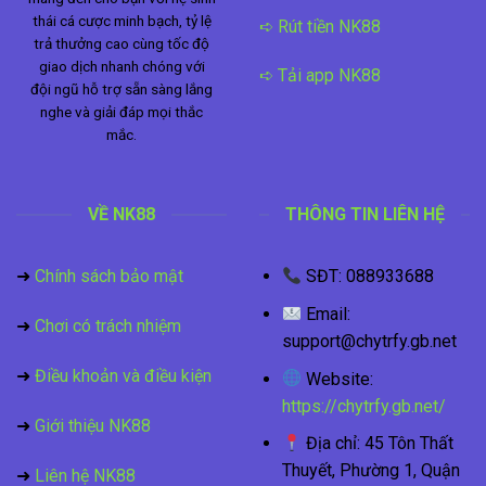
thái cá cược minh bạch, tỷ lệ
➪ Rút tiền NK88
trả thưởng cao cùng tốc độ
giao dịch nhanh chóng với
➪ Tải app NK88
đội ngũ hỗ trợ sẵn sàng lắng
nghe và giải đáp mọi thắc
mắc.
VỀ NK88
THÔNG TIN LIÊN HỆ
➜
Chính sách bảo mật
SĐT: 088933688
Email:
➜
Chơi có trách nhiệm
support@chytrfy.gb.net
➜
Điều khoản và điều kiện
Website:
https://chytrfy.gb.net/
➜
Giới thiệu NK88
Địa chỉ: 45 Tôn Thất
Thuyết, Phường 1, Quận
➜
Liên hệ NK88