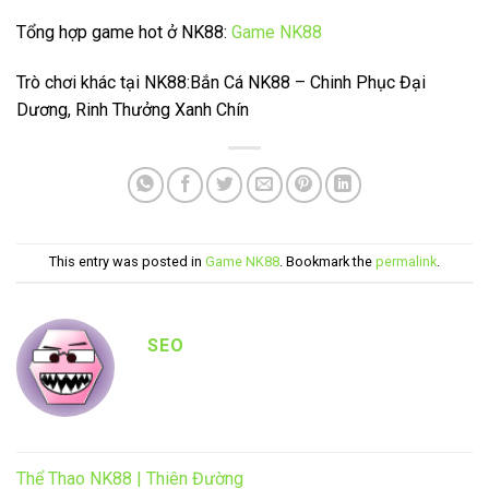
Tổng hợp game hot ở NK88:
Game NK88
Trò chơi khác tại NK88:
Bắn Cá NK88 – Chinh Phục Đại
Dương, Rinh Thưởng Xanh Chín
This entry was posted in
Game NK88
. Bookmark the
permalink
.
SEO
Thể Thao NK88 | Thiên Đường