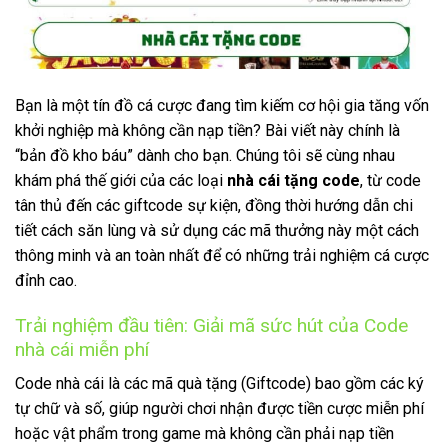
Bạn là một tín đồ cá cược đang tìm kiếm cơ hội gia tăng vốn
khởi nghiệp mà không cần nạp tiền? Bài viết này chính là
“bản đồ kho báu” dành cho bạn. Chúng tôi sẽ cùng nhau
khám phá thế giới của các loại
nhà cái tặng code
, từ code
tân thủ đến các giftcode sự kiện, đồng thời hướng dẫn chi
tiết cách săn lùng và sử dụng các mã thưởng này một cách
thông minh và an toàn nhất để có những trải nghiệm cá cược
đỉnh cao.
Trải nghiệm đầu tiên: Giải mã sức hút của Code
nhà cái miễn phí
Code nhà cái là các mã quà tặng (Giftcode) bao gồm các ký
tự chữ và số, giúp người chơi nhận được tiền cược miễn phí
hoặc vật phẩm trong game mà không cần phải nạp tiền