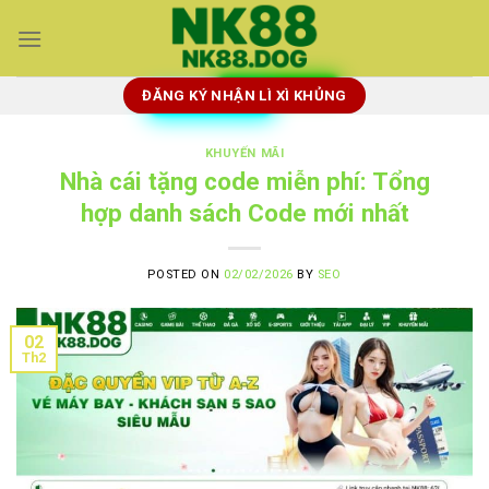
Skip
to
content
ĐĂNG KÝ NHẬN LÌ XÌ KHỦNG
KHUYẾN MÃI
Nhà cái tặng code miễn phí: Tổng
hợp danh sách Code mới nhất
POSTED ON
02/02/2026
BY
SEO
02
Th2