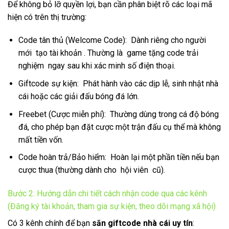
Để không bỏ lỡ quyền lợi, bạn cần phân biệt rõ các loại mã
hiện có trên thị trường:
Code tân thủ (Welcome Code): Dành riêng cho người
mới tạo tài khoản . Thường là game tặng code trải
nghiệm ngay sau khi xác minh số điện thoại.
Giftcode sự kiện: Phát hành vào các dịp lễ, sinh nhật nhà
cái hoặc các giải đấu bóng đá lớn.
Freebet (Cược miễn phí): Thường dùng trong cá độ bóng
đá, cho phép bạn đặt cược một trận đấu cụ thể mà không
mất tiền vốn.
Code hoàn trả/Bảo hiểm: Hoàn lại một phần tiền nếu bạn
cược thua (thường dành cho hội viên cũ).
Bước 2: Hướng dẫn chi tiết cách nhận code qua các kênh
(Đăng ký tài khoản, tham gia sự kiện, theo dõi mạng xã hội)
Có 3 kênh chính để bạn
săn giftcode nhà cái uy tín
: