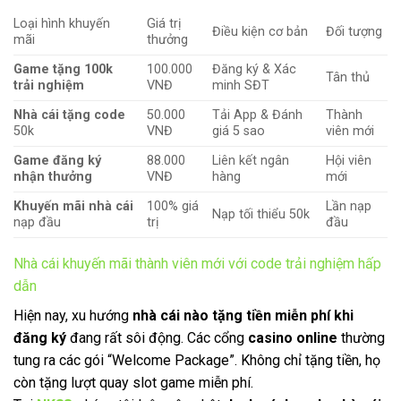
Loại hình khuyến
Giá trị
Điều kiện cơ bản
Đối tượng
mãi
thưởng
Game tặng 100k
100.000
Đăng ký & Xác
Tân thủ
trải nghiệm
VNĐ
minh SĐT
Nhà cái tặng code
50.000
Tải App & Đánh
Thành
50k
VNĐ
giá 5 sao
viên mới
Game đăng ký
88.000
Liên kết ngân
Hội viên
nhận thưởng
VNĐ
hàng
mới
Khuyến mãi nhà cái
100% giá
Lần nạp
Nạp tối thiểu 50k
nạp đầu
trị
đầu
Nhà cái khuyến mãi thành viên mới với code trải nghiệm hấp
dẫn
Hiện nay, xu hướng
nhà cái nào tặng tiền miễn phí khi
đăng ký
đang rất sôi động. Các cổng
casino online
thường
tung ra các gói “Welcome Package”. Không chỉ tặng tiền, họ
còn tặng lượt quay slot game miễn phí.