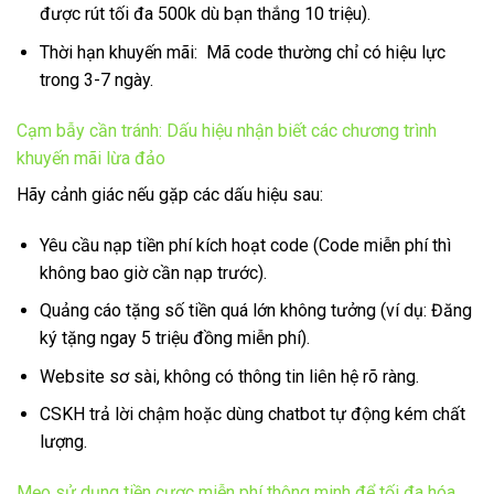
được rút tối đa 500k dù bạn thắng 10 triệu).
Thời hạn khuyến mãi: Mã code thường chỉ có hiệu lực
trong 3-7 ngày.
Cạm bẫy cần tránh: Dấu hiệu nhận biết các chương trình
khuyến mãi lừa đảo
Hãy cảnh giác nếu gặp các dấu hiệu sau:
Yêu cầu nạp tiền phí kích hoạt code (Code miễn phí thì
không bao giờ cần nạp trước).
Quảng cáo tặng số tiền quá lớn không tưởng (ví dụ: Đăng
ký tặng ngay 5 triệu đồng miễn phí).
Website sơ sài, không có thông tin liên hệ rõ ràng.
CSKH trả lời chậm hoặc dùng chatbot tự động kém chất
lượng.
Mẹo sử dụng tiền cược miễn phí thông minh để tối đa hóa