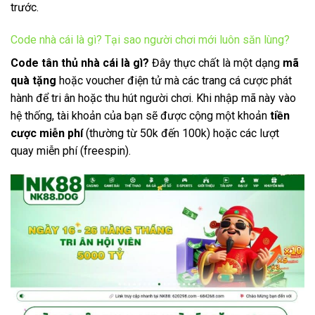
trước.
Code nhà cái là gì? Tại sao người chơi mới luôn săn lùng?
Code tân thủ nhà cái là gì?
Đây thực chất là một dạng
mã
quà tặng
hoặc voucher điện tử mà các trang cá cược phát
hành để tri ân hoặc thu hút người chơi. Khi nhập mã này vào
hệ thống, tài khoản của bạn sẽ được cộng một khoản
tiền
cược miễn phí
(thường từ 50k đến 100k) hoặc các lượt
quay miễn phí (freespin).