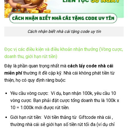
Cách nhận biết nhà cái tặng code uy tín
Đọc vị các điều kiện và điều khoản nhận thưởng (Vòng cược,
doanh thu, giới hạn rút tiền)
Đây là phần quan trọng nhất mà
cách lấy code nhà cái
miễn phí
thường ít đề cập kỹ. Nhà cái không phát tiền từ
thiện, họ có quy định ràng buộc:
Yêu cầu vòng cược: Ví dụ, bạn nhận 100k, yêu cầu 10
vòng cược. Bạn phải đặt cược tổng doanh thu là 100k x
10 = 1.000k mới được rút tiền.
Giới hạn rút tiền: Với tiền thắng từ Giftcode nhà cái ,
thường nhà cái sẽ giới hạn số tiền rút tối đa (ví dụ chỉ