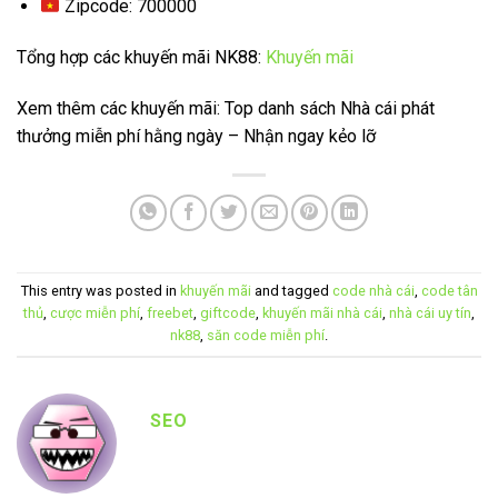
Zipcode: 700000
Tổng hợp các khuyến mãi NK88:
Khuyến mãi
Xem thêm các khuyến mãi:
Top danh sách Nhà cái phát
thưởng miễn phí hằng ngày – Nhận ngay kẻo lỡ
This entry was posted in
khuyến mãi
and tagged
code nhà cái
,
code tân
thủ
,
cược miễn phí
,
freebet
,
giftcode
,
khuyến mãi nhà cái
,
nhà cái uy tín
,
nk88
,
săn code miễn phí
.
SEO