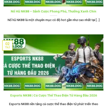
Nổ Hũ NK88 – Sảnh Cược Phong Phú, Thưởng Xanh Chín
Nổ hũ NK88 là một chuyên mục có độ hot gần như cao nhất tại [...]
02
Th2
Esports NK88 | Cá Cược Thể Thao Điện Tử Hàng Đầu 2026
Esports NK88 nền tảng cá cược thể thao điện tử phát triển theo