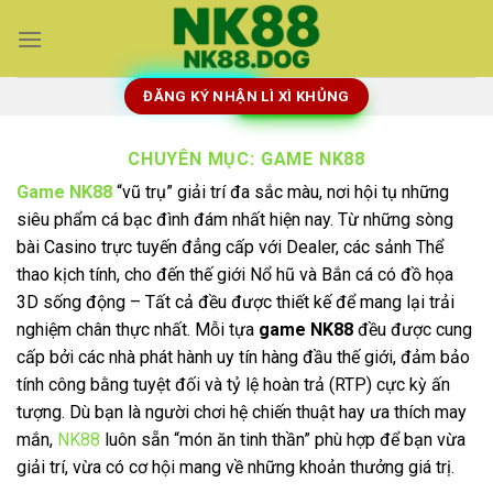
Skip
to
content
ĐĂNG KÝ NHẬN LÌ XÌ KHỦNG
CHUYÊN MỤC:
GAME NK88
Game NK88
“vũ trụ” giải trí đa sắc màu, nơi hội tụ những
siêu phẩm cá bạc đình đám nhất hiện nay. Từ những sòng
bài Casino trực tuyến đẳng cấp với Dealer, các sảnh Thể
thao kịch tính, cho đến thế giới Nổ hũ và Bắn cá có đồ họa
3D sống động – Tất cả đều được thiết kế để mang lại trải
nghiệm chân thực nhất. Mỗi tựa
game NK88
đều được cung
cấp bởi các nhà phát hành uy tín hàng đầu thế giới, đảm bảo
tính công bằng tuyệt đối và tỷ lệ hoàn trả (RTP) cực kỳ ấn
tượng. Dù bạn là người chơi hệ chiến thuật hay ưa thích may
mắn,
NK88
luôn sẵn “món ăn tinh thần” phù hợp để bạn vừa
giải trí, vừa có cơ hội mang về những khoản thưởng giá trị.