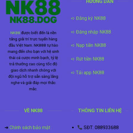
HƯỚNG DẪN
➪ Đăng ký NK88
➪ Đăng nhập NK88
NK88
được biết đến là nền
tảng giải trí trực tuyến hàng
➪ Nạp tiền NK88
đầu Việt Nam. NK888 tự hào
mang đến cho bạn với hệ sinh
thái cá cược minh bạch, tỷ lệ
➪ Rút tiền NK88
trả thưởng cao cùng tốc độ
giao dịch nhanh chóng với
➪ Tải app NK88
đội ngũ hỗ trợ sẵn sàng lắng
nghe và giải đáp mọi thắc
mắc.
VỀ NK88
THÔNG TIN LIÊN HỆ
➜
Chính sách bảo mật
SĐT: 088933688