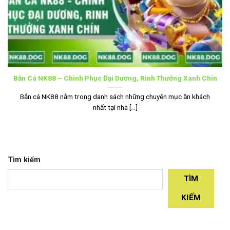
Bắn Cá NK88 – Chinh Phục Đại Dương, Rinh Thưởng Xanh Chín
Bắn cá NK88 nằm trong danh sách những chuyên mục ăn khách
nhất tại nhà [...]
Tìm kiếm
TÌM
KIẾM