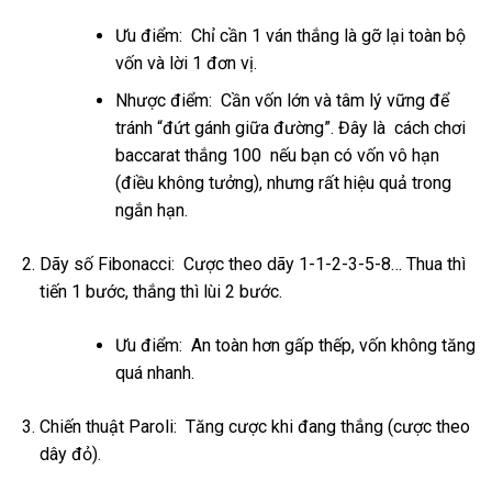
Ưu điểm: Chỉ cần 1 ván thắng là gỡ lại toàn bộ
vốn và lời 1 đơn vị.
Nhược điểm: Cần vốn lớn và tâm lý vững để
tránh “đứt gánh giữa đường”. Đây là cách chơi
baccarat thắng 100 nếu bạn có vốn vô hạn
(điều không tưởng), nhưng rất hiệu quả trong
ngắn hạn.
Dãy số Fibonacci: Cược theo dãy 1-1-2-3-5-8… Thua thì
tiến 1 bước, thắng thì lùi 2 bước.
Ưu điểm: An toàn hơn gấp thếp, vốn không tăng
quá nhanh.
Chiến thuật Paroli: Tăng cược khi đang thắng (cược theo
dây đỏ).