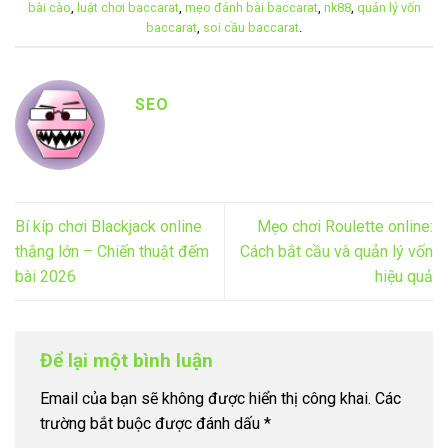
bài cào
,
luật chơi baccarat
,
mẹo đánh bài baccarat
,
nk88
,
quản lý vốn
baccarat
,
soi cầu baccarat
.
SEO
Bí kíp chơi Blackjack online
Mẹo chơi Roulette online:
thắng lớn – Chiến thuật đếm
Cách bắt cầu và quản lý vốn
bài 2026
hiệu quả
Để lại một bình luận
Email của bạn sẽ không được hiển thị công khai.
Các
trường bắt buộc được đánh dấu
*