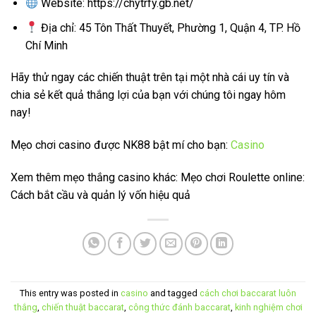
Website: https://chytrfy.gb.net/
Địa chỉ: 45 Tôn Thất Thuyết, Phường 1, Quận 4, TP. Hồ
Chí Minh
Hãy thử ngay các chiến thuật trên tại một nhà cái uy tín và
chia sẻ kết quả thắng lợi của bạn với chúng tôi ngay hôm
nay!
Mẹo chơi casino được NK88 bật mí cho bạn:
Casino
Xem thêm mẹo thắng casino khác:
Mẹo chơi Roulette online:
Cách bắt cầu và quản lý vốn hiệu quả
This entry was posted in
casino
and tagged
cách chơi baccarat luôn
thắng
,
chiến thuật baccarat
,
công thức đánh baccarat
,
kinh nghiệm chơi