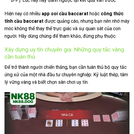
B-P). Lúc này hãy đánh ngược lại kết quả ván trước.
Hiện nay có nhiều
app soi cầu baccarat
hoặc
công thức
tính cầu baccarat
được quảng cáo, nhưng bạn nên nhớ máy
móc không thể thay thế trực giác và sự quan sát của con
người. Hãy dùng chúng để tham khảo, đừng phụ thuộc.
Xây dựng uy tín chuyên gia: Những quy tắc vàng
cần tuân thủ
Để trở thành người chiến thắng, bạn cần tuân thủ bộ quy tắc
ứng xử của một nhà đầu tư chuyên nghiệp: Kỷ luật thép, tâm
lý vững vàng và biết chọn sân chơi uy tín.