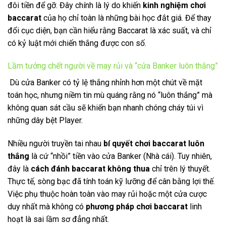
đôi tiền để gỡ. Đây chính là lý do khiến
kinh nghiệm chơi
baccarat
của họ chỉ toàn là những bài học đắt giá. Để thay
đổi cục diện, bạn cần hiểu rằng Baccarat là xác suất, và chỉ
có kỷ luật mới chiến thắng được con số.
Lầm tưởng chết người về may rủi và “cửa Banker luôn thắng”
Dù cửa Banker có tỷ lệ thắng nhỉnh hơn một chút về mặt
toán học, nhưng niềm tin mù quáng rằng nó “luôn thắng” mà
không quan sát cầu sẽ khiến bạn nhanh chóng cháy túi vì
những dây bệt Player.
Nhiều người truyền tai nhau
bí quyết chơi baccarat luôn
thắng
là cứ “nhồi” tiền vào cửa Banker (Nhà cái). Tuy nhiên,
đây là
cách đánh baccarat không thua
chỉ trên lý thuyết.
Thực tế, sòng bạc đã tính toán kỹ lưỡng để cân bằng lợi thế.
Việc phụ thuộc hoàn toàn vào may rủi hoặc một cửa cược
duy nhất mà không có
phương pháp chơi baccarat
linh
hoạt là sai lầm sơ đẳng nhất.