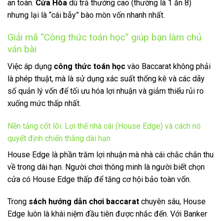
an toàn.
Cửa Hòa
dù trả thưởng cao (thường là 1 ăn 8)
nhưng lại là “cái bẫy” bào mòn vốn nhanh nhất.
Giải mã “Công thức toán học” giúp bạn làm chủ
ván bài
Việc áp dụng
công thức toán học
vào Baccarat không phải
là phép thuật, mà là sử dụng xác suất thống kê và các dãy
số quản lý vốn để tối ưu hóa lợi nhuận và giảm thiểu rủi ro
xuống mức thấp nhất.
Nền tảng cốt lõi: Lợi thế nhà cái (House Edge) và cách nó
quyết định chiến thắng dài hạn
House Edge là phần trăm lợi nhuận mà nhà cái chắc chắn thu
về trong dài hạn. Người chơi thông minh là người biết chọn
cửa có House Edge thấp để tăng cơ hội bảo toàn vốn.
Trong
sách hướng dẫn chơi baccarat
chuyên sâu, House
Edge luôn là khái niệm đầu tiên được nhắc đến. Với Banker