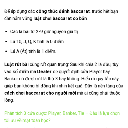
Để áp dụng các
công thức đánh baccarat
, trước hết bạn
cần nắm vững
luật chơi baccarat cơ bản
.
Các lá bài từ 2-9 giữ nguyên giá trị.
Lá 10, J, Q, K tính là 0 điểm.
Lá A (Át) tính là 1 điểm.
Luật rút bài
cũng rất quan trọng: Sau khi chia 2 lá đầu, tùy
vào số điểm mà
Dealer
sẽ quyết định cửa Player hay
Banker có được rút lá thứ 3 hay không. Hiểu rõ quy tắc này
giúp bạn không bị động khi nhìn kết quả. Đây là nền tảng của
cách chơi baccarat cho người mới
mà ai cũng phải thuộc
lòng.
Phân tích 3 cửa cược: Player, Banker, Tie – Đâu là lựa chọn
tối ưu về mặt toán học?