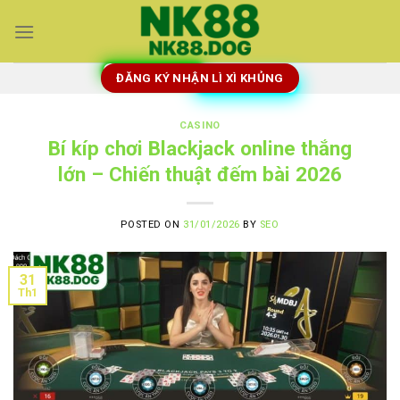
Skip
to
content
ĐĂNG KÝ NHẬN LÌ XÌ KHỦNG
CASINO
Bí kíp chơi Blackjack online thắng
lớn – Chiến thuật đếm bài 2026
POSTED ON
31/01/2026
BY
SEO
31
Th1