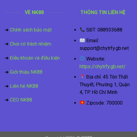
VỀ NK88
THÔNG TIN LIÊN HỆ
➜
Chính sách bảo mật
SĐT: 088933688
Email:
➜
Chơi có trách nhiệm
support@chytrfy.gb.net
➜
Điều khoản và điều kiện
Website:
https://chytrfy.gb.net/
➜
Giới thiệu NK88
Địa chỉ: 45 Tôn Thất
Thuyết, Phường 1, Quận
➜
Liên hệ NK88
4, TP. Hồ Chí Minh
➜
CEO NK88
Zipcode: 700000