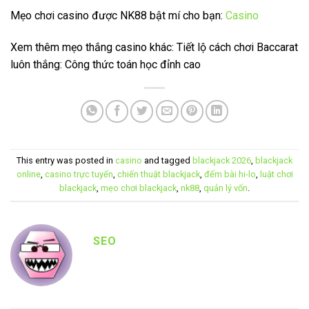
Mẹo chơi casino được NK88 bật mí cho bạn:
Casino
Xem thêm mẹo thắng casino khác:
Tiết lộ cách chơi Baccarat
luôn thắng: Công thức toán học đỉnh cao
This entry was posted in
casino
and tagged
blackjack 2026
,
blackjack
online
,
casino trực tuyến
,
chiến thuật blackjack
,
đếm bài hi-lo
,
luật chơi
blackjack
,
mẹo chơi blackjack
,
nk88
,
quản lý vốn
.
SEO