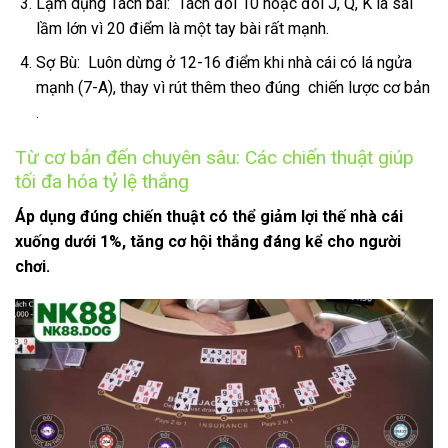
Lạm dụng Tách bài: Tách đôi 10 hoặc đôi J, Q, K là sai
lầm lớn vì 20 điểm là một tay bài rất mạnh.
Sợ Bù: Luôn dừng ở 12-16 điểm khi nhà cái có lá ngửa
mạnh (7-A), thay vì rút thêm theo đúng chiến lược cơ bản
.
Từ cơ bản đến chuyên sâu: Các chiến thuật giúp
tối đa hóa tỷ lệ thắng
Áp dụng đúng chiến thuật có thể giảm lợi thế nhà cái
xuống dưới 1%, tăng cơ hội thắng đáng kể cho người
chơi.