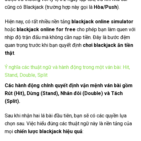
cũng có Blackjack (trường hợp này gọi là
Hòa/Push
).
Hiện nay, có rất nhiều nền tảng
blackjack online simulator
hoặc
blackjack online for free
cho phép bạn làm quen với
nhịp độ trận đấu mà không cần nạp tiền. Đây là bước đệm
quan trọng trước khi bạn quyết định
chơi blackjack ăn tiền
thật
.
Ý nghĩa các thuật ngữ và hành động trong một ván bài: Hit,
Stand, Double, Split
Các hành động chính quyết định vận mệnh ván bài gồm
Rút (Hit), Dừng (Stand), Nhân đôi (Double) và Tách
(Split).
Sau khi nhận hai lá bài đầu tiên, bạn sẽ có các quyền lựa
chọn sau. Việc hiểu đúng các thuật ngữ này là nền tảng của
mọi
chiến lược blackjack hiệu quả
: