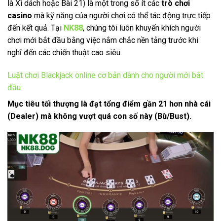
là Xì dách hoặc Bài 21) là một trong số ít các
trò chơi
casino
mà kỹ năng của người chơi có thể tác động trực tiếp
đến kết quả. Tại
NK88
, chúng tôi luôn khuyến khích người
chơi mới bắt đầu bằng việc nắm chắc nền tảng trước khi
nghĩ đến các chiến thuật cao siêu.
Luật chơi Blackjack online cơ bản dành cho người mới bắt
đầu
Mục tiêu tối thượng là đạt tổng điểm gần 21 hơn nhà cái
(Dealer) mà không vượt quá con số này (Bù/Bust).