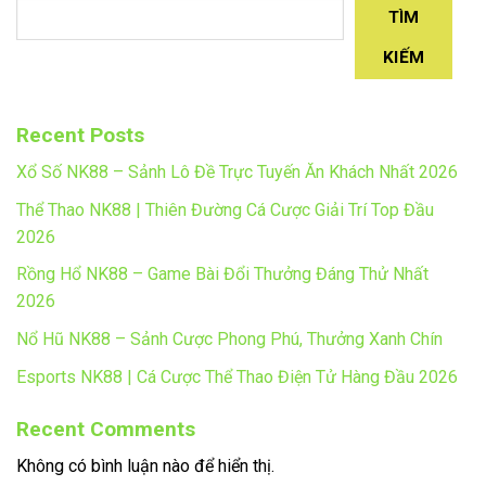
TÌM
KIẾM
Recent Posts
Xổ Số NK88 – Sảnh Lô Đề Trực Tuyến Ăn Khách Nhất 2026
Thể Thao NK88 | Thiên Đường Cá Cược Giải Trí Top Đầu
2026
Rồng Hổ NK88 – Game Bài Đổi Thưởng Đáng Thử Nhất
2026
Nổ Hũ NK88 – Sảnh Cược Phong Phú, Thưởng Xanh Chín
Esports NK88 | Cá Cược Thể Thao Điện Tử Hàng Đầu 2026
Recent Comments
Không có bình luận nào để hiển thị.