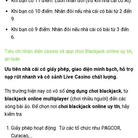
Khi bạn có 11 điểm: Luôn nhân đôi (trừ khi nhà cái có Át).
Khi bạn có 10 điểm: Nhân đôi nếu nhà cái có bài từ 2 đến
9.
Khi bạn có 9 điểm: Nhân đôi nếu nhà cái có bài từ 3 đến
6.
Tiêu chí nhận diện casino và app chơi Blackjack online uy tín,
an toàn
Ưu tiên nhà cái có giấy phép, giao diện minh bạch, hỗ trợ
nạp rút nhanh và có sảnh Live Casino chất lượng.
Thị trường hiện nay có vô số
ứng dụng chơi blackjack
, từ
blackjack online multiplayer
(chơi nhiều người) đến các
sòng bài ảo. Để chọn nơi
chơi blackjack online uy tín
, hãy
kiểm tra:
Giấy phép hoạt động: Từ các tổ chức như PAGCOR,
Curacao,…