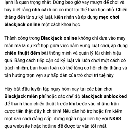
lạnh là quan trọng nhất. Đừng bao giờ vay mượn để chơi và
hãy biết rằng
nhà cái
luôn có một lợi thế toán học nhỏ. Chiến
thắng đến từ sự kỷ luật, kiên nhẫn và áp dụng
mẹo chơi
blackjack online
một cách khoa học.
Thành công trong
Blackjack online
không chỉ dựa vào may
mắn mà là sự kết hợp giữa việc nắm vững luật chơi, áp dụng
chiến thuật đếm bài
thông minh và quản lý tài chính hiệu
quả. Bằng cách tiếp cận có kỷ luật và luôn chơi một cách có
trách nhiệm, bạn hoàn toàn có thể tăng cơ hội chiến thắng và
tận hưởng trọn vẹn sự hấp dẫn của trò chơi trí tuệ này.
Hãy bắt đầu luyện tập ngay hôm nay tại các bàn chơi
Blackjack miễn phí
hoặc các chế độ
blackjack unblocked
để thành thạo chiến thuật trước khi bước vào những trận
cược tiền thật đầy kịch tính! Nếu cần hỗ trợ hoặc tìm kiếm
một sân chơi đẳng cấp, đừng ngần ngại liên hệ với
NK88
qua website hoặc hotline để được tư vấn tốt nhất.