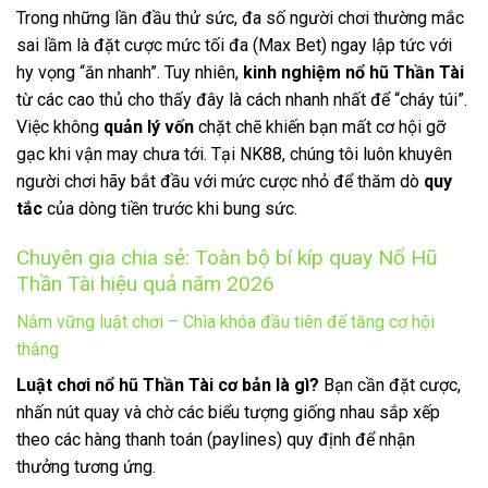
Trong những lần đầu thử sức, đa số người chơi thường mắc
sai lầm là đặt cược mức tối đa (Max Bet) ngay lập tức với
hy vọng “ăn nhanh”. Tuy nhiên,
kinh nghiệm nổ hũ Thần Tài
từ các cao thủ cho thấy đây là cách nhanh nhất để “cháy túi”.
Việc không
quản lý vốn
chặt chẽ khiến bạn mất cơ hội gỡ
gạc khi vận may chưa tới. Tại NK88, chúng tôi luôn khuyên
người chơi hãy bắt đầu với mức cược nhỏ để thăm dò
quy
tắc
của dòng tiền trước khi bung sức.
Chuyên gia chia sẻ: Toàn bộ bí kíp quay Nổ Hũ
Thần Tài hiệu quả năm 2026
Nắm vững luật chơi – Chìa khóa đầu tiên để tăng cơ hội
thắng
Luật chơi nổ hũ Thần Tài cơ bản là gì?
Bạn cần đặt cược,
nhấn nút quay và chờ các biểu tượng giống nhau sắp xếp
theo các hàng thanh toán (paylines) quy định để nhận
thưởng tương ứng.