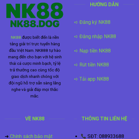
HƯỚNG DẪN
➪ Đăng ký NK88
➪ Đăng nhập NK88
NK88
được biết đến là nền
tảng giải trí trực tuyến hàng
➪ Nạp tiền NK88
đầu Việt Nam. NK888 tự hào
mang đến cho bạn với hệ sinh
thái cá cược minh bạch, tỷ lệ
➪ Rút tiền NK88
trả thưởng cao cùng tốc độ
giao dịch nhanh chóng với
➪ Tải app NK88
đội ngũ hỗ trợ sẵn sàng lắng
nghe và giải đáp mọi thắc
mắc.
VỀ NK88
THÔNG TIN LIÊN HỆ
➜
Chính sách bảo mật
SĐT: 088933688