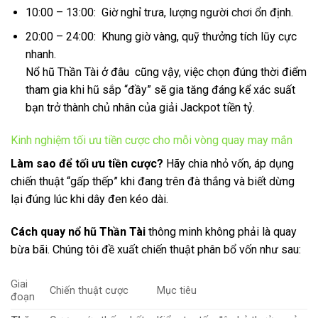
10:00 – 13:00: Giờ nghỉ trưa, lượng người chơi ổn định.
20:00 – 24:00: Khung giờ vàng, quỹ thưởng tích lũy cực
nhanh.
Nổ hũ Thần Tài ở đâu cũng vậy, việc chọn đúng thời điểm
tham gia khi hũ sắp “đầy” sẽ gia tăng đáng kể xác suất
bạn trở thành chủ nhân của giải Jackpot tiền tỷ.
Kinh nghiệm tối ưu tiền cược cho mỗi vòng quay may mắn
Làm sao để tối ưu tiền cược?
Hãy chia nhỏ vốn, áp dụng
chiến thuật “gấp thếp” khi đang trên đà thắng và biết dừng
lại đúng lúc khi dây đen kéo dài.
Cách quay nổ hũ Thần Tài
thông minh không phải là quay
bừa bãi. Chúng tôi đề xuất chiến thuật phân bổ vốn như sau:
Giai
Chiến thuật cược
Mục tiêu
đoạn