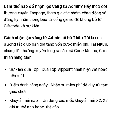
Làm thế nào để nhận lộc vàng từ Admin?
Hãy theo dõi
thường xuyên Fanpage, tham gia các nhóm cộng đồng và
đăng ký nhận thông báo từ cổng game để không bỏ lỡ
Giftcode và sự kiện.
Cách nhận lộc vàng từ Admin nổ hũ Thần Tài
là con
đường tắt giúp bạn gia tăng vốn cược miễn phí. Tại NK88,
chúng tôi thường xuyên tung ra các mã Code tân thủ, Code
tri ân hàng tuần.
Sự kiện đua Top: Đua Top Vippoint nhận hiện vật hoặc
tiền mặt.
Điểm danh hàng ngày: Nhận xu miễn phí để duy trì cảm
giác chơi.
Khuyến mãi nạp: Tận dụng các mốc khuyến mãi X2, X3
giá trị thẻ nạp hoặc thẻ cào .