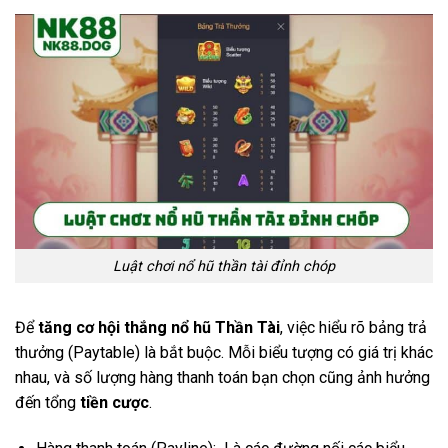
Luật chơi nổ hũ thần tài đỉnh chóp
Để
tăng cơ hội thắng nổ hũ Thần Tài
, việc hiểu rõ bảng trả
thưởng (Paytable) là bắt buộc. Mỗi biểu tượng có giá trị khác
nhau, và số lượng hàng thanh toán bạn chọn cũng ảnh hưởng
đến tổng
tiền cược
.