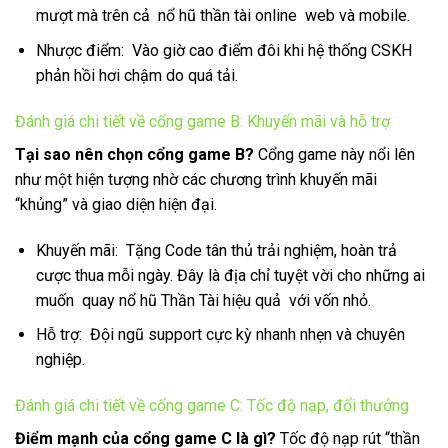
mượt mà trên cả nổ hũ thần tài online web và mobile.
Nhược điểm: Vào giờ cao điểm đôi khi hệ thống CSKH
phản hồi hơi chậm do quá tải.
Đánh giá chi tiết về cổng game B: Khuyến mãi và hỗ trợ
Tại sao nên chọn cổng game B?
Cổng game này nổi lên
như một hiện tượng nhờ các chương trình khuyến mãi
“khủng” và giao diện hiện đại.
Khuyến mãi: Tặng Code tân thủ trải nghiệm, hoàn trả
cược thua mỗi ngày. Đây là địa chỉ tuyệt vời cho những ai
muốn quay nổ hũ Thần Tài hiệu quả với vốn nhỏ.
Hỗ trợ: Đội ngũ support cực kỳ nhanh nhẹn và chuyên
nghiệp.
Đánh giá chi tiết về cổng game C: Tốc độ nạp, đổi thưởng
Điểm mạnh của cổng game C là gì?
Tốc độ nạp rút “thần