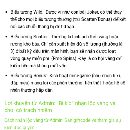
Biểu tượng Wild: Được ví như con bài Joker, có thể thay
thế cho mọi biểu tượng thường (trừ Scatter/Bonus) để kết
nối các chuỗi thắng bị đứt đoạn.
Biểu tượng Scatter: Thường là hình ảnh thỏi vàng hoặc
rương kho báu. Chỉ cần xuất hiện đủ số lượng (thường là
3) ở bất kỳ đâu trên màn hình, bạn sẽ nhận được loạt
vòng quay miễn phí (Free Spins). Đây là cơ hội vàng để
kiếm tiền mà không mất vốn.
Biểu tượng Bonus: Kích hoạt mini-game (như chọn lì xì,
đập niêu) mang lại các phần thưởng tiền thật hoặc hệ số
nhân thưởng hấp dẫn.
Lời khuyên từ Admin: “Bí kíp” nhận lộc vàng và
chơi có trách nhiệm
Cách nhận lộc vàng từ Admin: Săn giftcode và tham gia sự
kiện độc quyền