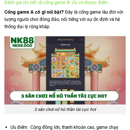
Đánh giá chi tiết về cổng game A: Ưu và nhược điểm
Cổng game A có gì nổi bật?
Đây là cổng game lâu đời với
lượng người chơi đông đảo, nổi tiếng với sự ổn định và hệ
thống đại lý rộng khắp.
3 sân chơi nổ hũ thần tài cực hot
Ưu điểm: Cộng đồng lớn, thanh khoản cao, game chạy