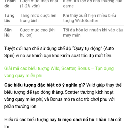
Thăm
Cược mức thấp nhất
Kiểm tra tốc độ nhả thưởng của
dò
(1-2% vốn)
game
Tăng
Tăng mức cược lên
Khi thấy xuất hiện nhiều biểu
tốc
trung bình
tượng Wild/Scatter
Săn
Cược mức cao (khi
Tối đa hóa lợi nhuận khi vào cầu
Hũ
hũ lớn)
may mắn
Tuyệt đối hạn chế sử dụng chế độ “Quay tự động” (Auto
Spin) vì nó sẽ khiến bạn khó kiểm soát tốc độ mất tiền.
Giải mã các biểu tượng Wild, Scatter, Bonus – Tận dụng
vòng quay miễn phí
Các biểu tượng đặc biệt có ý nghĩa gì?
Wild giúp thay thế
biểu tượng để tạo dòng thắng, Scatter thường kích hoạt
vòng quay miễn phí, và Bonus mở ra các trò chơi phụ với
phần thưởng lớn.
Hiểu rõ các biểu tượng này là
mẹo chơi nổ hũ Thần Tài
cốt
lõi: