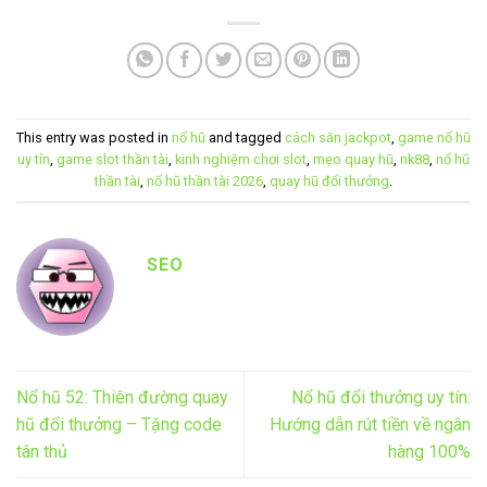
This entry was posted in
nổ hũ
and tagged
cách săn jackpot
,
game nổ hũ
uy tín
,
game slot thần tài
,
kinh nghiệm chơi slot
,
mẹo quay hũ
,
nk88
,
nổ hũ
thần tài
,
nổ hũ thần tài 2026
,
quay hũ đổi thưởng
.
SEO
Nổ hũ 52: Thiên đường quay
Nổ hũ đổi thưởng uy tín:
hũ đổi thưởng – Tặng code
Hướng dẫn rút tiền về ngân
tân thủ
hàng 100%