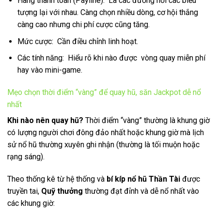
Hàng thanh toán (Payline): Là các đường nối các biểu
tượng lại với nhau. Càng chọn nhiều dòng, cơ hội thắng
càng cao nhưng chi phí cược cũng tăng.
Mức cược: Cần điều chỉnh linh hoạt.
Các tính năng: Hiểu rõ khi nào được vòng quay miễn phí
hay vào mini-game.
Mẹo chọn thời điểm “vàng” để quay hũ, săn Jackpot dễ nổ
nhất
Khi nào nên quay hũ?
Thời điểm “vàng” thường là khung giờ
có lượng người chơi đông đảo nhất hoặc khung giờ mà lịch
sử nổ hũ thường xuyên ghi nhận (thường là tối muộn hoặc
rạng sáng).
Theo thống kê từ hệ thống và
bí kíp nổ hũ Thần Tài
được
truyền tai,
Quỹ thưởng
thường đạt đỉnh và dễ nổ nhất vào
các khung giờ: