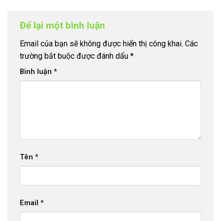
Để lại một bình luận
Email của bạn sẽ không được hiển thị công khai.
Các
trường bắt buộc được đánh dấu
*
Bình luận
*
Tên
*
Email
*