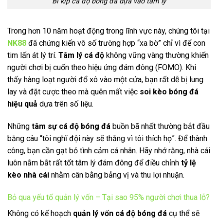
Bí kíp cá độ bóng đá dựa vào tâm lý
Trong hơn 10 năm hoạt động trong lĩnh vực này, chúng tôi tại
NK88
đã chứng kiến vô số trường hợp “xa bờ” chỉ vì để con
tim lấn át lý trí.
Tâm lý cá độ
không vững vàng thường khiến
người chơi bị cuốn theo hiệu ứng đám đông (FOMO). Khi
thấy hàng loạt người đổ xô vào một cửa, bạn rất dễ bị lung
lay và đặt cược theo mà quên mất việc
soi kèo bóng đá
hiệu quả
dựa trên số liệu.
Những
tâm sự cá độ bóng đá
buồn bã nhất thường bắt đầu
bằng câu “tôi nghĩ đội này sẽ thắng vì tôi thích họ”. Để thành
công, bạn cần gạt bỏ tình cảm cá nhân. Hãy nhớ rằng, nhà cái
luôn nắm bắt rất tốt tâm lý đám đông để điều chỉnh
tỷ lệ
kèo nhà cái
nhằm cân bằng bảng vị và thu lợi nhuận.
Bỏ qua yếu tố quản lý vốn – Tại sao 95% người chơi thua lỗ?
Không có kế hoạch
quản lý vốn cá độ bóng đá
cụ thể sẽ