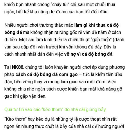
khiến bạn nhanh chóng “cháy túi” chỉ sau một chuỗi thua
ngắn, bất kể khả năng dự đoán của bạn tốt đến đâu.
Nhiều người chơi thường thắc mắc
làm gì khi thua cá độ
bóng đá
mà không nhận ra rằng gốc rễ vấn đề nằm ở cách
đi tiền. Một sai lầm kinh điển là chiến thuật “gấp thếp” (đánh
ván sau gấp đôi ván trước) khi vốn không đủ dày. Đây là
cách nhanh nhất dẫn đến việc
vỡ nợ vì cá độ bóng đá
.
Tại
NK88
, chúng tôi luôn khuyên người chơi áp dụng phương
pháp
cách cá độ bóng đá cơm gạo
– tức là kiếm tiền đều
đặn, bền vững thay vì mong làm giàu sau một đêm. Việc
không chia nhỏ ngân sách cược khiến bạn mất khả năng gỡ
gạc khi gặp vận đen.
Quá tự tin vào các “kèo thơm” do nhà cái giăng bẫy
“Kèo thơm” hay kèo dụ là những tỷ lệ cược thoạt nhìn rất
ngon ăn nhưng thực chất là bẫy của nhà cái để hướng người