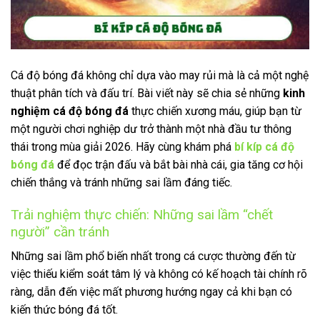
Cá độ bóng đá không chỉ dựa vào may rủi mà là cả một nghệ
thuật phân tích và đấu trí. Bài viết này sẽ chia sẻ những
kinh
nghiệm cá độ bóng đá
thực chiến xương máu, giúp bạn từ
một người chơi nghiệp dư trở thành một nhà đầu tư thông
thái trong mùa giải 2026. Hãy cùng khám phá
bí kíp cá độ
bóng đá
để đọc trận đấu và bắt bài nhà cái, gia tăng cơ hội
chiến thắng và tránh những sai lầm đáng tiếc.
Trải nghiệm thực chiến: Những sai lầm “chết
người” cần tránh
Những sai lầm phổ biến nhất trong cá cược thường đến từ
việc thiếu kiểm soát tâm lý và không có kế hoạch tài chính rõ
ràng, dẫn đến việc mất phương hướng ngay cả khi bạn có
kiến thức bóng đá tốt.