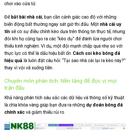
chơi vào cửa tử.
Để
bắt bài nhà cái
, bạn cần cảnh giác cao độ với những
biến động bất thường ngay sát giờ thi đấu. Một
nhà cái uy
tín
sẽ có sự điều chỉnh kèo dựa trên thông tin thực tế, nhưng
đôi khi họ cũng tạo ra các “kèo dụ” để đánh lừa người chơi
thiếu kinh nghiệm. Ví dụ, một đội mạnh chấp quá nhẹ so với
thực lực có thể là dấu hiệu bất ổn.
Cách soi kèo bóng đá
hiệu quả
là luôn đặt câu hỏi: “Tại sao nhà cái lại ra kèo này?”
thay vì vội vã xuống tiền.
Chuyên môn phân tích: Nền tảng để đọc vị mọi
trận đấu
Khả năng phân tích sâu sắc các dữ liệu và thông số kỹ thuật
là chìa khóa vàng giúp bạn đưa ra những
dự đoán bóng đá
chính xác
và giảm thiểu rủi ro.