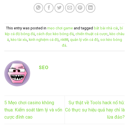
This entry was posted in
mẹo chơi game
and tagged
bắt bài nhà cái
,
bí
kíp cá độ bóng đá
,
cách đọc kèo bóng đá
,
chiến thuật cá cược
,
kèo châu
á
,
kèo tài xỉu
,
kinh nghiệm cá độ
,
nk88
,
quản lý vốn cá độ
,
soi kèo bóng
đá
.
SEO
5 Mẹo chơi casino không
Sự thật về Tools hack nổ hũ:
thua: Kiểm soát tâm lý và vốn
Có thực sự hiệu quả hay chỉ là
cược đỉnh cao
lừa đảo?