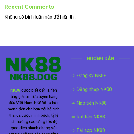
Recent Comments
Không có bình luận nào để hiển thị.
HƯỚNG DẪN
➪ Đăng ký NK88
➪ Đăng nhập NK88
NK88
được biết đến là nền
tảng giải trí trực tuyến hàng
➪ Nạp tiền NK88
đầu Việt Nam. NK888 tự hào
mang đến cho bạn với hệ sinh
thái cá cược minh bạch, tỷ lệ
➪ Rút tiền NK88
trả thưởng cao cùng tốc độ
giao dịch nhanh chóng với
➪ Tải app NK88
đội ngũ hỗ trợ sẵn sàng lắng