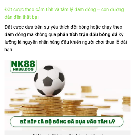
Đặt cược theo cảm tính và tâm lý đám đông – con đường
dẫn đến thất bại
Đặt cược dựa trên sự yêu thích đội bóng hoặc chạy theo
đám đông mà không qua
phân tích trận đấu bóng đá
kỹ
lưỡng là nguyên nhân hàng đầu khiến người chơi thua lỗ dài
hạn.