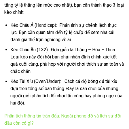
tăng tỷ lệ thắng lên mức cao nhất), bạn cần thành thạo 3 loại
kèo chính:
Kèo Châu Á (Handicap): Phản ánh sự chênh lệch thực
lực. Bạn cần quan tâm đến tỷ lệ chấp để xem nhà cái
đánh giá thế trận nghiêng về ai.
Kèo Châu Âu (1X2): Đơn giản là Thắng – Hòa – Thua.
Loại kèo này đòi hỏi bạn phải nhận định chính xác kết
quả cuối cùng, phù hợp với người chơi thích sự an toàn và
chắc chắn.
Kèo Tài Xỉu (Over/Under): Cách cá độ bóng đá tài xỉu
dựa trên tổng số bàn thắng. Đây là sân chơi của những
người giỏi phân tích lối chơi tấn công hay phòng ngự của
hai đội.
Phân tích thông tin trận đấu: Ngoài phong độ và lịch sử đối
đầu còn có gì?