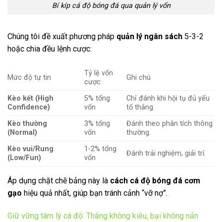
Bí kíp cá độ bóng đá qua quản lý vốn
Chúng tôi đề xuất phương pháp
quản lý ngân sách
5-3-2
hoặc chia đều lệnh cược:
Tỷ lệ vốn
Mức độ tự tin
Ghi chú
cược
Kèo kết (High
5% tổng
Chỉ đánh khi hội tụ đủ yếu
Confidence)
vốn
tố thắng.
Kèo thường
3% tổng
Đánh theo phân tích thông
(Normal)
vốn
thường.
Kèo vui/Rung
1-2% tổng
Đánh trải nghiệm, giải trí.
(Low/Fun)
vốn
Áp dụng chặt chẽ bảng này là
cách cá độ bóng đá cơm
gạo
hiệu quả nhất, giúp bạn tránh cảnh “vỡ nợ”.
Giữ vững tâm lý cá độ: Thắng không kiêu, bại không nản