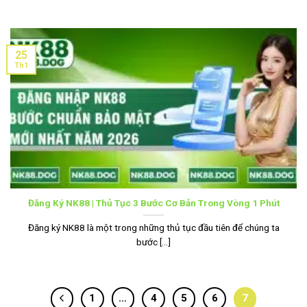
25
Th1
Đăng Ký NK88 | Thủ Tục 3 Bước Cơ Bản Trong Vòng 1 Phút
Đăng ký NK88 là một trong những thủ tục đầu tiên để chúng ta
bước [...]
1
…
4
5
6
7