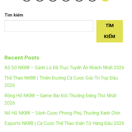
Tìm kiếm
TÌM
KIẾM
Recent Posts
Xổ Số NK88 – Sảnh Lô Đề Trực Tuyến Ăn Khách Nhất 2026
Thể Thao NK88 | Thiên Đường Cá Cược Giải Trí Top Đầu
2026
Rồng Hổ NK88 – Game Bài Đổi Thưởng Đáng Thử Nhất
2026
Nổ Hũ NK88 – Sảnh Cược Phong Phú, Thưởng Xanh Chín
Esports NK88 | Cá Cược Thể Thao Điện Tử Hàng Đầu 2026