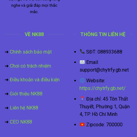
nghe và giải đáp mọi thắc
mắc.
VỀ NK88
THÔNG TIN LIÊN HỆ
➜
Chính sách bảo mật
SĐT: 088933688
Email:
➜
Chơi có trách nhiệm
support@chytrfy.gb.net
➜
Điều khoản và điều kiện
Website:
https://chytrfy.gb.net/
➜
Giới thiệu NK88
Địa chỉ: 45 Tôn Thất
Thuyết, Phường 1, Quận
➜
Liên hệ NK88
4, TP. Hồ Chí Minh
➜
CEO NK88
Zipcode: 700000