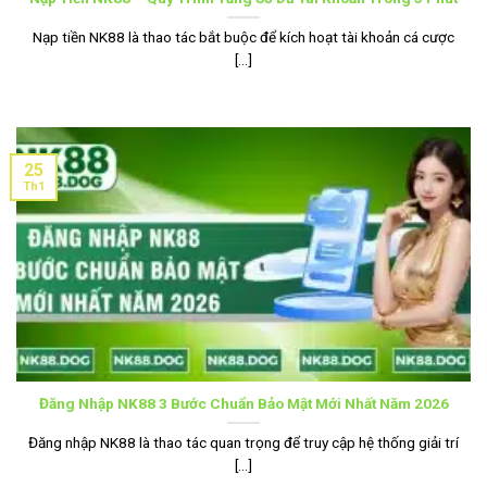
Nạp tiền NK88 là thao tác bắt buộc để kích hoạt tài khoản cá cược
[...]
25
Th1
Đăng Nhập NK88 3 Bước Chuẩn Bảo Mật Mới Nhất Năm 2026
Đăng nhập NK88 là thao tác quan trọng để truy cập hệ thống giải trí
[...]