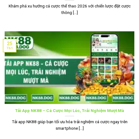
Khám phá xu hướng cá cược thể thao 2026 với chiến lược đặt cược
thông [...]
25
Th1
Tải App NK88 – Cá Cược Mọi Lúc, Trải Nghiệm Mượt Mà
Tải app NK88 giúp bạn tối ưu hóa trải nghiệm cá cược ngay trên
smartphone [...]