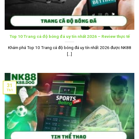
Top 10 Trang cá độ bóng đá uy tín nhất 2026 – Review thực tế
Khám phá Top 10 Trang cá độ bóng đá uy tín nhất 2026 được NK88
[...]
31
Th1