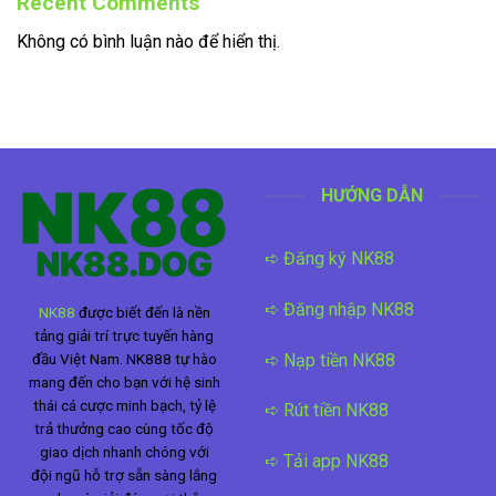
Recent Comments
Không có bình luận nào để hiển thị.
HƯỚNG DẪN
➪ Đăng ký NK88
➪ Đăng nhập NK88
NK88
được biết đến là nền
tảng giải trí trực tuyến hàng
➪ Nạp tiền NK88
đầu Việt Nam. NK888 tự hào
mang đến cho bạn với hệ sinh
thái cá cược minh bạch, tỷ lệ
➪ Rút tiền NK88
trả thưởng cao cùng tốc độ
giao dịch nhanh chóng với
➪ Tải app NK88
đội ngũ hỗ trợ sẵn sàng lắng