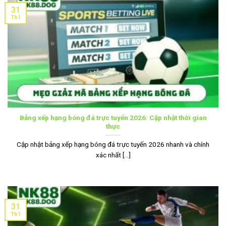
31
Th1
Bảng xếp hạng bóng đá trực tuyến 2026: Cập nhật thời gian
thực
Cập nhật bảng xếp hạng bóng đá trực tuyến 2026 nhanh và chính
xác nhất [...]
31
Th1