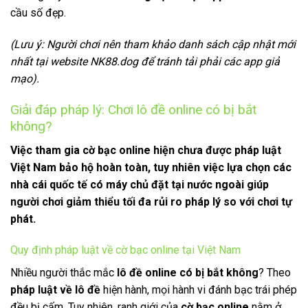
cầu số đẹp.
(Lưu ý: Người chơi nên tham khảo danh sách cập nhật mới
nhất tại website NK88.dog để tránh tải phải các app giả
mạo).
Giải đáp pháp lý: Chơi lô đề online có bị bắt
không?
Việc tham gia cờ bạc online hiện chưa được pháp luật
Việt Nam bảo hộ hoàn toàn, tuy nhiên việc lựa chọn các
nhà cái quốc tế có máy chủ đặt tại nước ngoài giúp
người chơi giảm thiểu tối đa rủi ro pháp lý so với chơi tự
phát.
Quy định pháp luật về cờ bạc online tại Việt Nam
Nhiều người thắc mắc
lô đề online có bị bắt không
? Theo
pháp luật về lô đề
hiện hành, mọi hành vi đánh bạc trái phép
đều bị cấm. Tuy nhiên, ranh giới của
cờ bạc online
nằm ở