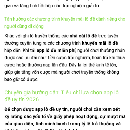
gian và tăng tính hồi hộp cho trải nghiệm giải trí.
Tận hưởng các chương trình khuyến mãi lô đề dành riêng cho
người dùng di động
Khác với ghi lô truyền thống, các
nhà cái lô đề
trực tuyến
thường xuyên tung ra các chương trình
khuyến mãi lô đề
hấp dẫn. Khi tải
app lô đề miễn phí
, người chơi thường nhận
được các ưu đãi như: tiền cược trải nghiệm, hoàn trả khi thua
cược, hoặc thưởng nạp lần đầu. Đây là lợi thế kinh tế lớn,
giúp gia tăng vốn cược mà người chơi truyền thống không
bao giờ có được.
Chuyên gia hướng dẫn: Tiêu chí lựa chọn app lô
đề uy tín 2026
Để chọn được app lô đề uy tín, người chơi cần xem xét
kỹ lưỡng các yếu tố về giấy phép hoạt động, sự mượt mà
của giao diện, tính minh bạch trong tỷ lệ trả thưởng và