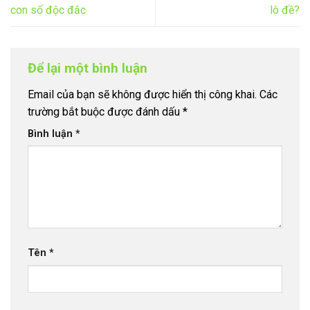
con số độc đắc
lô đề?
Để lại một bình luận
Email của bạn sẽ không được hiển thị công khai.
Các
trường bắt buộc được đánh dấu
*
Bình luận
*
Tên
*