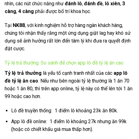
nhìn, các nút chức năng như
đánh lô
,
đánh đề
,
lô xiên
,
3
càng
,
4 càng
phải được bố trí khoa học.
Tại
NK88
, với kinh nghiệm hỗ trợ hàng ngàn khách hàng,
chúng tôi nhận thấy rằng một ứng dụng giật lag hay khó sử
dụng sẽ ảnh hưởng rất lớn đến tâm lý khi đưa ra quyết định
đặt cược.
Tỷ lệ trả thưởng: So sánh để chọn app lô đề tỷ lệ ăn cao
Tỷ lệ trả thưởng
là yếu tố cạnh tranh nhất của các
app lô
đề tỷ lệ ăn cao
. Nếu như bên ngoài tỷ lệ thường là 1 ăn 70
hoặc 1 ăn 80, thì trên app online, tỷ lệ này có thể lên tới 1 ăn
99 hoặc cao hơn.
Lô đề truyền thống: 1 điểm lô khoảng 23k ăn 80k.
App lô đề online: 1 điểm lô khoảng 27k nhưng ăn 99k
(hoặc có chiết khấu giá mua thấp hơn).