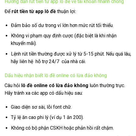
Hướng dẫn rút tiền từ app lô đề về tài khoản nhanh chóng
Để
rút tiền từ app lô đề
thuận lợi:
Đảm bảo số dư trong ví lớn hơn mức rút tối thiểu.
Không vi phạm quy định cược (đặc biệt là khi nhận
khuyến mãi).
Lệnh rút tiền thường được xử lý từ 5-15 phút. Nếu quá lâu,
hãy liên hệ hỗ trợ 24/7 của nhà cái.
Dấu hiệu nhận biết lô đề online có lừa đảo không
Câu hỏi
lô đề online có lừa đảo không
luôn thường trực.
Hãy tránh xa các app có dấu hiệu sau:
Giao diện sơ sài, lỗi font chữ.
Tỷ lệ ăn cao phi lý (ví dụ 1 ăn 200).
Không có bộ phận CSKH hoặc phản hồi rất chậm.