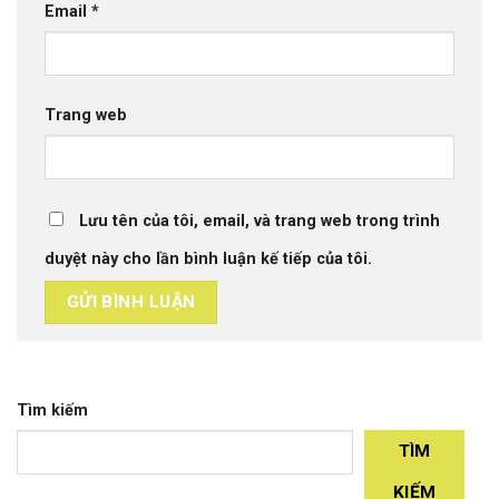
Email
*
Trang web
Lưu tên của tôi, email, và trang web trong trình
duyệt này cho lần bình luận kế tiếp của tôi.
Tìm kiếm
TÌM
KIẾM