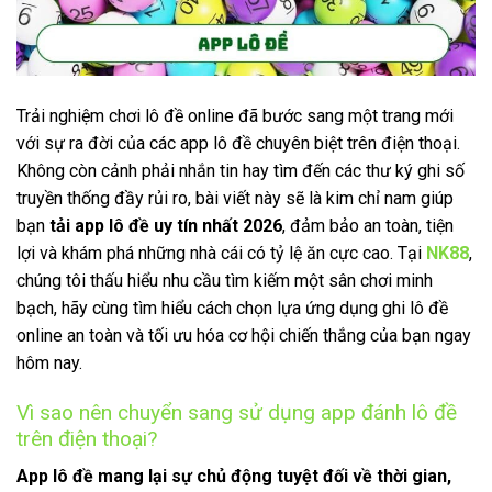
Trải nghiệm chơi lô đề online đã bước sang một trang mới
với sự ra đời của các app lô đề chuyên biệt trên điện thoại.
Không còn cảnh phải nhắn tin hay tìm đến các thư ký ghi số
truyền thống đầy rủi ro, bài viết này sẽ là kim chỉ nam giúp
bạn
tải app lô đề uy tín nhất 2026
, đảm bảo an toàn, tiện
lợi và khám phá những nhà cái có tỷ lệ ăn cực cao. Tại
NK88
,
chúng tôi thấu hiểu nhu cầu tìm kiếm một sân chơi minh
bạch, hãy cùng tìm hiểu cách chọn lựa ứng dụng ghi lô đề
online an toàn và tối ưu hóa cơ hội chiến thắng của bạn ngay
hôm nay.
Vì sao nên chuyển sang sử dụng app đánh lô đề
trên điện thoại?
App lô đề mang lại sự chủ động tuyệt đối về thời gian,