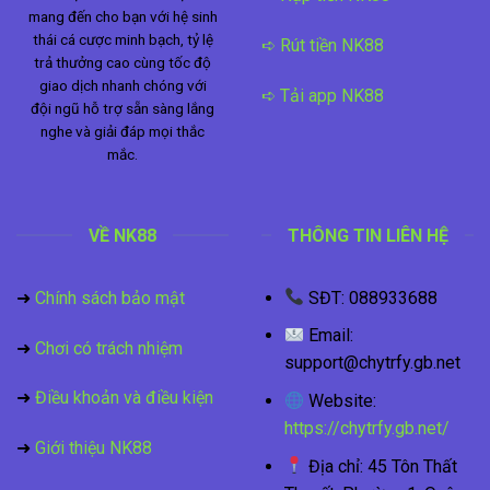
mang đến cho bạn với hệ sinh
thái cá cược minh bạch, tỷ lệ
➪ Rút tiền NK88
trả thưởng cao cùng tốc độ
giao dịch nhanh chóng với
➪ Tải app NK88
đội ngũ hỗ trợ sẵn sàng lắng
nghe và giải đáp mọi thắc
mắc.
VỀ NK88
THÔNG TIN LIÊN HỆ
➜
Chính sách bảo mật
SĐT: 088933688
Email:
➜
Chơi có trách nhiệm
support@chytrfy.gb.net
➜
Điều khoản và điều kiện
Website:
https://chytrfy.gb.net/
➜
Giới thiệu NK88
Địa chỉ: 45 Tôn Thất