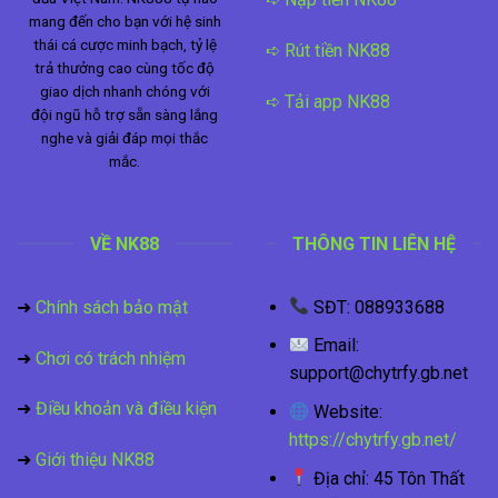
mang đến cho bạn với hệ sinh
thái cá cược minh bạch, tỷ lệ
➪ Rút tiền NK88
trả thưởng cao cùng tốc độ
giao dịch nhanh chóng với
➪ Tải app NK88
đội ngũ hỗ trợ sẵn sàng lắng
nghe và giải đáp mọi thắc
mắc.
VỀ NK88
THÔNG TIN LIÊN HỆ
➜
Chính sách bảo mật
SĐT: 088933688
Email:
➜
Chơi có trách nhiệm
support@chytrfy.gb.net
➜
Điều khoản và điều kiện
Website:
https://chytrfy.gb.net/
➜
Giới thiệu NK88
Địa chỉ: 45 Tôn Thất