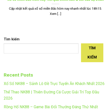
Cập nhật kết quả xổ số miền Bắc hôm nay nhanh nhất lúc 18h15.
Xem [...]
Tìm kiếm
TÌM
KIẾM
Recent Posts
Xổ Số NK88 – Sảnh Lô Đề Trực Tuyến Ăn Khách Nhất 2026
Thể Thao NK88 | Thiên Đường Cá Cược Giải Trí Top Đầu
2026
Rồng Hổ NK88 – Game Bài Đổi Thưởng Đáng Thử Nhất