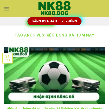
Skip
to
content
ĐĂNG KÝ NHẬN LÌ XÌ KHỦNG
TAG ARCHIVES:
KÈO BÓNG ĐÁ HÔM NAY
31
Th1
Nhận định bóng đá chuyên sâu: Tỷ lệ thắng 90% từ các chuyên