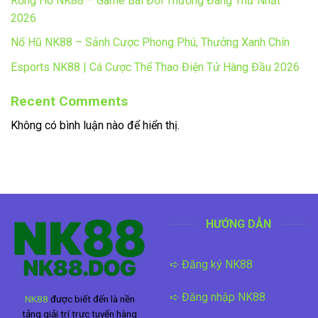
Rồng Hổ NK88 – Game Bài Đổi Thưởng Đáng Thử Nhất
2026
Nổ Hũ NK88 – Sảnh Cược Phong Phú, Thưởng Xanh Chín
Esports NK88 | Cá Cược Thể Thao Điện Tử Hàng Đầu 2026
Recent Comments
Không có bình luận nào để hiển thị.
HƯỚNG DẪN
➪ Đăng ký NK88
➪ Đăng nhập NK88
NK88
được biết đến là nền
tảng giải trí trực tuyến hàng