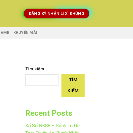
ĐĂNG KÝ NHẬN LÌ XÌ KHỦNG
GAME
KHUYẾN MÃI
Tìm kiếm
TÌM
KIẾM
g
Recent Posts
Xổ Số NK88 – Sảnh Lô Đề