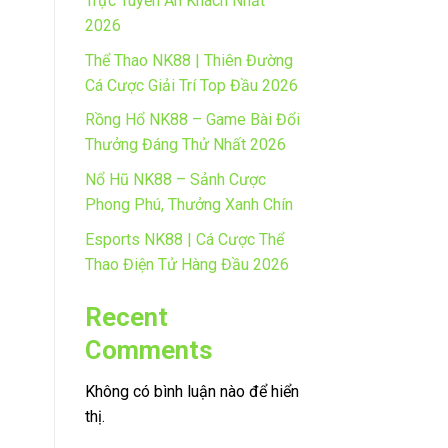
Trực Tuyến Ăn Khách Nhất
2026
Thể Thao NK88 | Thiên Đường
Cá Cược Giải Trí Top Đầu 2026
Rồng Hổ NK88 – Game Bài Đổi
Thưởng Đáng Thử Nhất 2026
Nổ Hũ NK88 – Sảnh Cược
Phong Phú, Thưởng Xanh Chín
Esports NK88 | Cá Cược Thể
Thao Điện Tử Hàng Đầu 2026
Recent
Comments
Không có bình luận nào để hiển
thị.