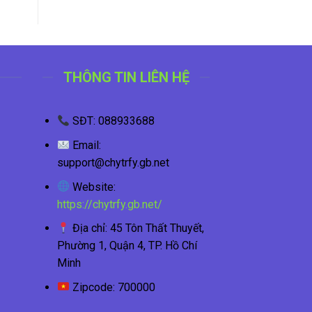
THÔNG TIN LIÊN HỆ
SĐT: 088933688
Email:
support@chytrfy.gb.net
Website:
https://chytrfy.gb.net/
Địa chỉ: 45 Tôn Thất Thuyết,
Phường 1, Quận 4, TP. Hồ Chí
Minh
Zipcode: 700000