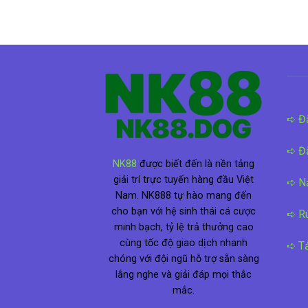
➪ Đ
➪ Đ
NK88
được biết đến là nền tảng
giải trí trực tuyến hàng đầu Việt
➪ N
Nam. NK888 tự hào mang đến
cho bạn với hệ sinh thái cá cược
➪ Rú
minh bạch, tỷ lệ trả thưởng cao
cùng tốc độ giao dịch nhanh
➪ T
chóng với đội ngũ hỗ trợ sẵn sàng
lắng nghe và giải đáp mọi thắc
mắc.