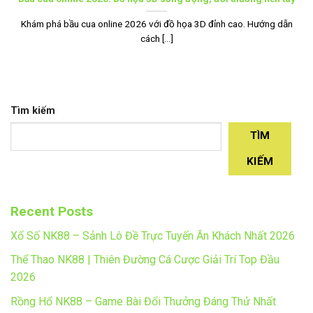
Khám phá bầu cua online 2026 với đồ họa 3D đỉnh cao. Hướng dẫn
cách [...]
Tìm kiếm
TÌM
KIẾM
Recent Posts
Xổ Số NK88 – Sảnh Lô Đề Trực Tuyến Ăn Khách Nhất 2026
Thể Thao NK88 | Thiên Đường Cá Cược Giải Trí Top Đầu
2026
Rồng Hổ NK88 – Game Bài Đổi Thưởng Đáng Thử Nhất