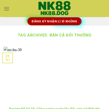
Skip
to
content
ĐĂNG KÝ NHẬN LÌ XÌ KHỦNG
TAG ARCHIVES:
BẮN CÁ ĐỔI THƯỞNG
31
Th1
Review Nổ hũ 39: Cổng game uy tín lâu đời, nạp rút thần tốc