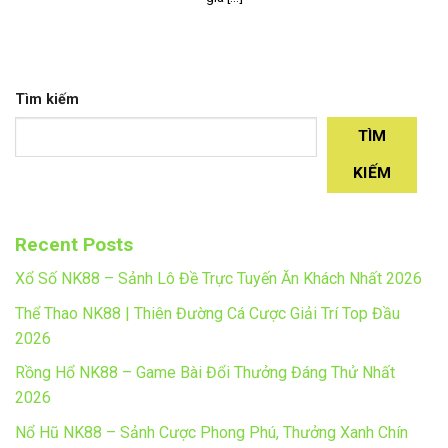
Tìm kiếm
TÌM
KIẾM
Recent Posts
Xổ Số NK88 – Sảnh Lô Đề Trực Tuyến Ăn Khách Nhất 2026
Thể Thao NK88 | Thiên Đường Cá Cược Giải Trí Top Đầu
2026
Rồng Hổ NK88 – Game Bài Đổi Thưởng Đáng Thử Nhất
2026
Nổ Hũ NK88 – Sảnh Cược Phong Phú, Thưởng Xanh Chín