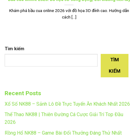
Khám phá bầu cua online 2026 với đồ họa 3D đỉnh cao. Hướng dẫn
cách [...]
Tìm kiếm
TÌM
KIẾM
Recent Posts
Xổ Số NK88 – Sảnh Lô Đề Trực Tuyến Ăn Khách Nhất 2026
Thể Thao NK88 | Thiên Đường Cá Cược Giải Trí Top Đầu
2026
Rồng Hổ NK88 – Game Bài Đổi Thưởng Đáng Thử Nhất