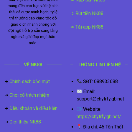
mang đến cho bạn với hệ sinh
thái cá cược minh bạch, tỷ lệ
➪ Rút tiền NK88
trả thưởng cao cùng tốc độ
giao dịch nhanh chóng với
➪ Tải app NK88
đội ngũ hỗ trợ sẵn sàng lắng
nghe và giải đáp mọi thắc
mắc.
VỀ NK88
THÔNG TIN LIÊN HỆ
➜
Chính sách bảo mật
SĐT: 088933688
Email:
➜
Chơi có trách nhiệm
support@chytrfy.gb.net
➜
Điều khoản và điều kiện
Website:
https://chytrfy.gb.net/
➜
Giới thiệu NK88
Địa chỉ: 45 Tôn Thất